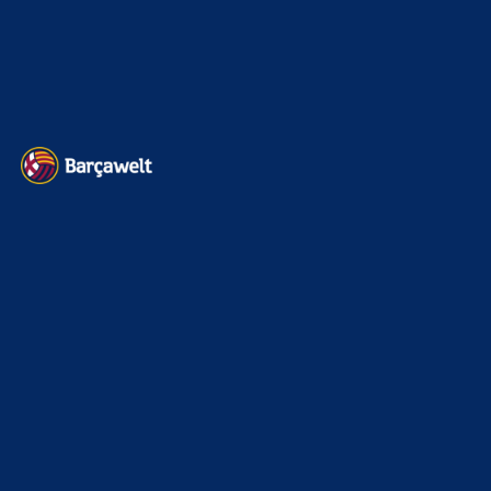
verlässt Barcelona erneut
7. August 2026
@serino Im "Fall Negreira" gibts Fakten. Meinung hat da
wenig verloren. Findet das Gericht Beweise für
Bestechung? Seit Jahren nicht.…
BILDERGALERIEN
Barça zurück im Camp Nou: Der große Comeback-Tag in Bildern
22. November 2025
Heim und auswärts: Das sollen die Trikots von Barça für die Saison
2025/26 sein
6. Januar 2025
WEITERE KATEGORIEN
News
4693
xTop News
4118
La Liga
3264
Champions League
1112
Interview & PK
888