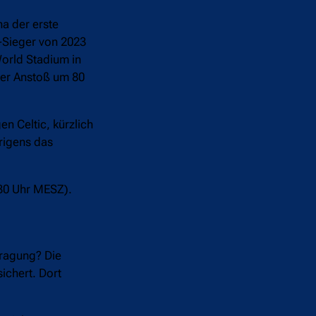
na der erste
-Sieger von 2023
World Stadium in
der Anstoß um 80
n Celtic, kürzlich
rigens das
.30 Uhr MESZ).
tragung? Die
ichert. Dort