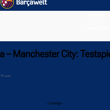
STARTSEITE
VERMISCHTES
 – Manchester City: Testspie
TV und...
- Anzeige -