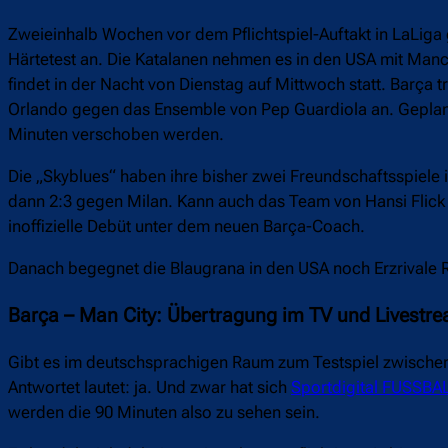
Zweieinhalb Wochen vor dem Pflichtspiel-Auftakt in LaLiga 
Härtetest an. Die Katalanen nehmen es in den USA mit Man
findet in der Nacht von Dienstag auf Mittwoch statt. Barça
Orlando gegen das Ensemble von Pep Guardiola an. Geplan
Minuten verschoben werden.
Die „Skyblues“ haben ihre bisher zwei Freundschaftsspiele i
dann 2:3 gegen Milan. Kann auch das Team von Hansi Flick d
inoffizielle Debüt unter dem neuen Barça-Coach.
Danach begegnet die Blaugrana in den USA noch Erzrivale R
Barça – Man City: Übertragung im TV und Livestr
Gibt es im deutschsprachigen Raum zum Testspiel zwischen
Antwortet lautet: ja. Und zwar hat sich
Sportdigital FUSSBA
werden die 90 Minuten also zu sehen sein.