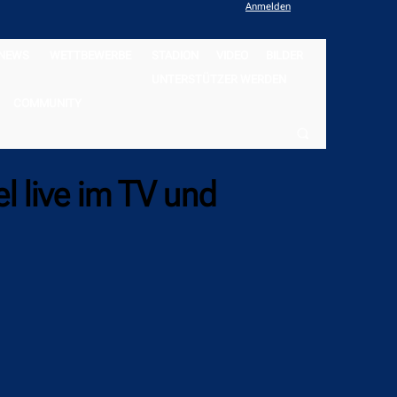
Anmelden
NEWS
WETTBEWERBE
STADION
VIDEO
BILDER
UNTERSTÜTZER WERDEN
COMMUNITY
l live im TV und