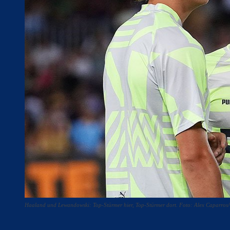
Haaland und Lewandowski: Top-Stürmer hier, Top-Stürmer dort. Foto: Alex Caparros/