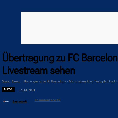
Übertragung zu FC Barcelona
Livestream sehen
Start
News
Übertragung zu FC Barcelona - Manchester City: Testspiel live im 
NEWS
27. Juli 2024
Kommentare
12
Barçawelt