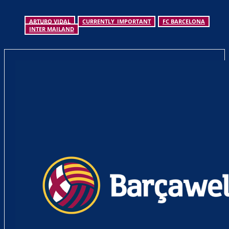
ARTURO VIDAL
CURRENTLY_IMPORTANT
FC BARCELONA
INTER MAILAND