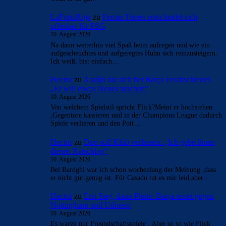
- Anzeige -
AKTUELLE USER-KOMMENTARE
CulersTony
zu
Duo soll Klub verlassen: „Ich gebe
ihnen diesen Ratschlag“
10. August 2026
Gute Aufstellung Bojan. was ich schade finde, sind unsere
Rückholklauseln. wozu? damit reduzieren wir die Ablöse.
wenn er so gut…
LaFuriaRoja
zu
Ferran Torres entscheidet sich
offenbar für PSG
10. August 2026