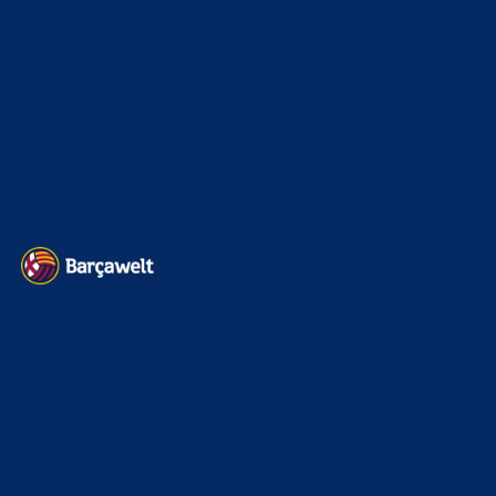
BILDERGALERIEN
Barça zurück im Camp Nou: Der große Comeback-Tag in Bildern
22. November 2025
Heim und auswärts: Das sollen die Trikots von Barça für die Saison
2025/26 sein
6. Januar 2025
WEITERE KATEGORIEN
News
4697
xTop News
4124
La Liga
3264
Champions League
1112
Interview & PK
888
Sonstiges
675
Kader
626
Transfermarkt
605