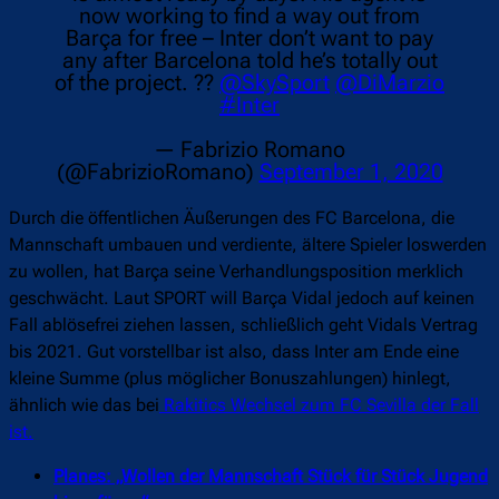
now working to find a way out from
Barça for free – Inter don’t want to pay
any after Barcelona told he’s totally out
of the project. ??
@SkySport
@DiMarzio
#Inter
— Fabrizio Romano
(@FabrizioRomano)
September 1, 2020
Durch die öffentlichen Äußerungen des FC Barcelona, die
Mannschaft umbauen und verdiente, ältere Spieler loswerden
zu wollen, hat Barça seine Verhandlungsposition merklich
geschwächt. Laut SPORT will Barça Vidal jedoch auf keinen
Fall ablösefrei ziehen lassen, schließlich geht Vidals Vertrag
bis 2021. Gut vorstellbar ist also, dass Inter am Ende eine
kleine Summe (plus möglicher Bonuszahlungen) hinlegt,
ähnlich wie das bei
Rakitics Wechsel zum FC Sevilla der Fall
ist.
Planes: „Wollen der Mannschaft Stück für Stück Jugend