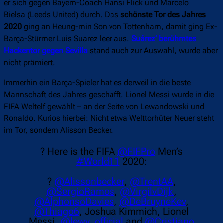
er sich gegen Bayern-Coach Hansi Flick
und Marcelo
Bielsa (Leeds United) durch. Das
schönste Tor des Jahres
2020
ging an Heung-min Son von Tottenham, damit ging Ex-
Barça-Stürmer Luis Suarez leer aus.
Suárez‘ berühmtes
Hackentor gegen Sevilla
stand auch zur Auswahl, wurde aber
nicht prämiert.
Immerhin ein Barça-Spieler hat es derweil in die beste
Mannschaft des Jahres geschafft. Lionel Messi wurde in die
FIFA Weltelf gewählt – an der Seite von Lewandowski und
Ronaldo. Kurios hierbei: Nicht etwa Welttorhüter Neuer steht
im Tor, sondern Alisson Becker.
? Here is the FIFA
@FIFPro
Men’s
#World11
2020:
?
@Alissonbecker
,
@TrentAA
,
@SergioRamos
,
@VirgilvDijk
,
@AlphonsoDavies
,
@DeBruyneKev
,
@Thiago6
, Joshua Kimmich, Lionel
Messi,
@lewy_official
and
@Cristiano