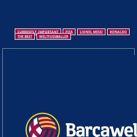
CURRENTLY_IMPORTANT
FIFA
LIONEL MESSI
RONALDO
THE BEST
WELTFUSSBALLER