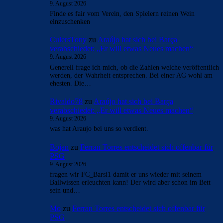
9. August 2026
Finde es fair vom Verein, den Spielern reinen Wein
einzuschenken
CulersTony
zu
Araújo hat sich bei Barça
verabschiedet: „Er will etwas Neues machen“
9. August 2026
Generell frage ich mich, ob die Zahlen welche veröffentlich
werden, der Wahrheit entsprechen. Bei einer AG wohl am
ehesten. Die…
Rivaldo78
zu
Araújo hat sich bei Barça
verabschiedet: „Er will etwas Neues machen“
9. August 2026
was hat Araujo bei uns so verdient.
Bojan
zu
Ferran Torres entscheidet sich offenbar für
PSG
9. August 2026
fragen wir FC_Barsi1 damit er uns wieder mit seinem
Ballwissen erleuchten kann! Der wird aber schon im Bett
sein und…
Mo
zu
Ferran Torres entscheidet sich offenbar für
PSG