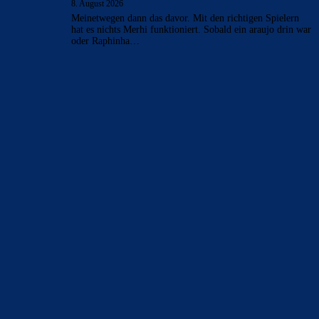
8. August 2026
Meinetwegen dann das davor. Mit den richtigen Spielern
hat es nichts Merhi funktioniert. Sobald ein araujo drin war
oder Raphinha…
BILDERGALERIEN
Barça zurück im Camp Nou: Der große Comeback-Tag in Bildern
22. November 2025
Heim und auswärts: Das sollen die Trikots von Barça für die Saison
2025/26 sein
6. Januar 2025
WEITERE KATEGORIEN
News
4697
xTop News
4124
La Liga
3264
Champions League
1112
Interview & PK
888