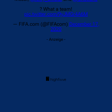
? What a team!
pic.twitter.com/9yJMGr4A6M
— FIFA.com (@FIFAcom)
December 17,
2020
- Anzeige -