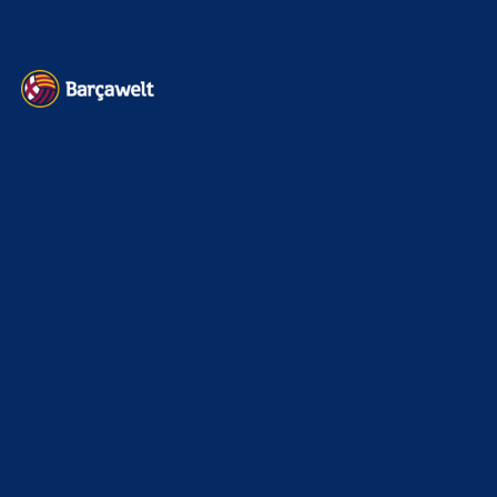
gewinnen.Wie kann…
BILDERGALERIEN
Barça zurück im Camp Nou: Der große Comeback-Tag in Bildern
22. November 2025
Heim und auswärts: Das sollen die Trikots von Barça für die Saison
2025/26 sein
6. Januar 2025
WEITERE KATEGORIEN
News
4697
xTop News
4124
La Liga
3264
Champions League
1112
Interview & PK
888
Sonstiges
675
Kader
626