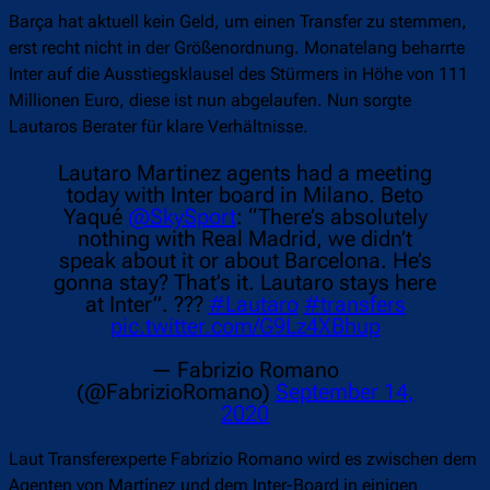
Barça hat aktuell kein Geld, um einen Transfer zu stemmen,
erst recht nicht in der Größenordnung. Monatelang beharrte
Inter auf die Ausstiegsklausel des Stürmers in Höhe von 111
Millionen Euro, diese ist nun abgelaufen. Nun sorgte
Lautaros Berater für klare Verhältnisse.
Lautaro Martinez agents had a meeting
today with Inter board in Milano. Beto
Yaqué
@SkySport
: “There’s absolutely
nothing with Real Madrid, we didn’t
speak about it or about Barcelona. He’s
gonna stay? That’s it. Lautaro stays here
at Inter”. ???
#Lautaro
#transfers
pic.twitter.com/G9Lz4XBhup
— Fabrizio Romano
(@FabrizioRomano)
September 14,
2020
Laut Transferexperte Fabrizio Romano wird es zwischen dem
Agenten von Martínez und dem Inter-Board in einigen