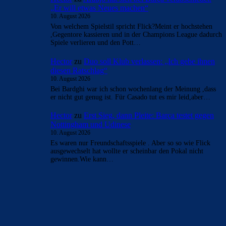
- Anzeige -
AKTUELLE USER-KOMMENTARE
CulersTony
zu
Duo soll Klub verlassen: „Ich gebe
ihnen diesen Ratschlag“
10. August 2026
Gute Aufstellung Bojan. was ich schade finde, sind unsere
Rückholklauseln. wozu? damit reduzieren wir die Ablöse.
wenn er so gut…