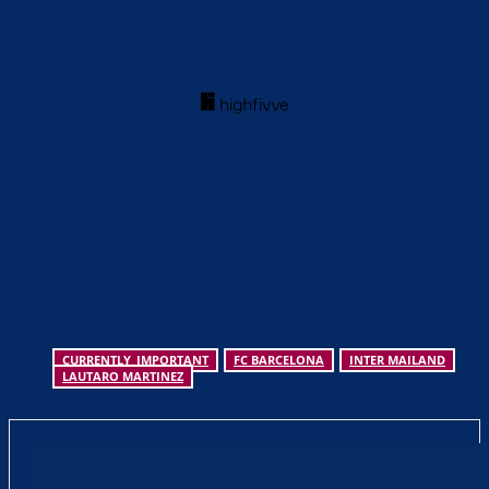
CURRENTLY_IMPORTANT
FC BARCELONA
INTER MAILAND
LAUTARO MARTINEZ