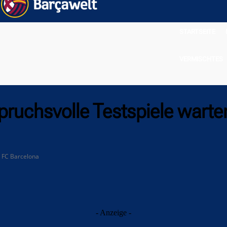
STARTSEITE
VERMISCHTES
uchsvolle Testspiele warte
 FC Barcelona
- Anzeige -