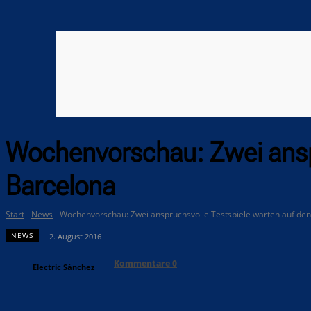
Wochenvorschau: Zwei anspr
Barcelona
Start
News
Wochenvorschau: Zwei anspruchsvolle Testspiele warten auf den
NEWS
2. August 2016
Kommentare
0
Electric Sánchez