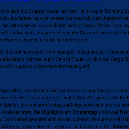
chte sich die Gruppe wieder auf den Heimweg in Richtung B
 viele Spieler aus der ersten Mannschaft zurückgekehrt sin
erhin mittrainieren. Die nächsten sieben Tagen finden Training
d London statt, wo gegen Leicester City und Liverpool der I
 Woche aussieht, erfahrt ihr nachfolgend.
tt, die erst nach dem Trainingslager in England zur Mannscha
audio Bravo nahmen auch Gerard Piqué, Jordi Alba, Sergio 
n und Douglas am Mannschaftstraining teil.
bgehalten, am Abend findet ein Extra-Training für die Spieler 
chen des Härtetests gegen Leicester City. Morgens geht der 
e Spieler, die erst am Montag zurückgekehrt sind und die nic
 Analysen statt. Die Highlights am
Donnerstag
sind zwei Trai
 Der Freitag gestaltet sich etwas lockerer, da nur einmal trai
 ICC-Spiel gegen den FC Liverpool zu bestreiten. Der
Sonnta