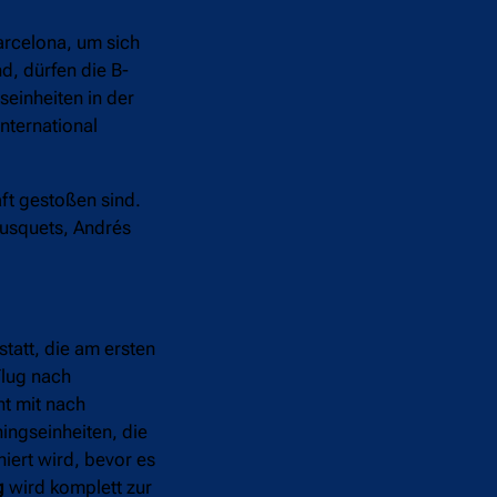
arcelona, um sich
d, dürfen die B-
seinheiten in der
nternational
ft gestoßen sind.
Busquets, Andrés
statt, die am ersten
Flug nach
ht mit nach
ningseinheiten, die
niert wird, bevor es
g
wird komplett zur