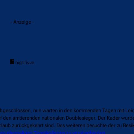
acebook
Twitter
WhatsApp
- Anzeige -
 abgeschlossen, nun warten in den kommenden Tagen mit Leice
f den amtierenden nationalen Doublesieger. Der Kader wurd
laub zurückgekehrt sind. Des weiteren besuchte der zu Besik
nen ehemaligen Teamkollegen zu verabschieden
.