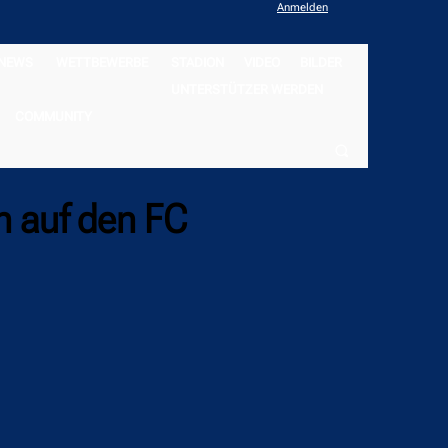
Anmelden
NEWS
WETTBEWERBE
STADION
VIDEO
BILDER
UNTERSTÜTZER WERDEN
COMMUNITY
n auf den FC