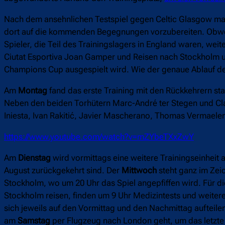
Nach dem ansehnlichen Testspiel gegen Celtic Glasgow ma
dort auf die kommenden Begegnungen vorzubereiten. Obwohl
Spieler, die Teil des Trainingslagers in England waren, weit
Ciutat Esportiva Joan Gamper und Reisen nach Stockholm un
Champions Cup ausgespielt wird. Wie der genaue Ablauf der
Am
Montag
fand das erste Training mit den Rückkehrern sta
Neben den beiden Torhütern Marc-André ter Stegen und Cl
Iniesta, Ivan Rakitić, Javier Mascherano, Thomas Vermaele
https://www.youtube.com/watch?v=mZYbeTXxZwY
Am
Dienstag
wird vormittags eine weitere Trainingseinheit a
August zurückgekehrt sind. Der
Mittwoch
steht ganz im Zei
Stockholm, wo um 20 Uhr das Spiel angepfiffen wird. Für di
Stockholm reisen, finden um 9 Uhr Medizintests und weitere
sich jeweils auf den Vormittag und den Nachmittag aufteilen.
am
Samstag
per Flugzeug nach London geht, um das letzte