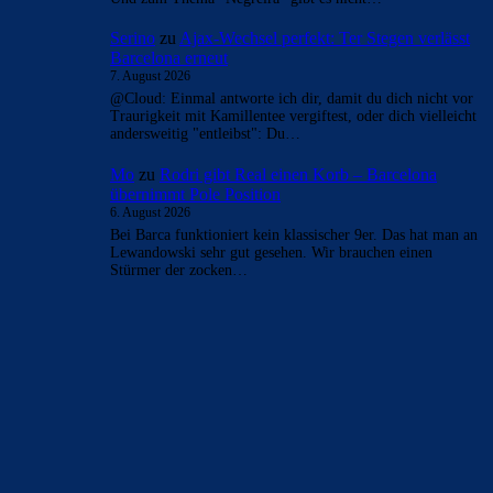
Serino
zu
Ajax-Wechsel perfekt: Ter Stegen verlässt
Barcelona erneut
7. August 2026
@Cloud: Einmal antworte ich dir, damit du dich nicht vor
Traurigkeit mit Kamillentee vergiftest, oder dich vielleicht
andersweitig "entleibst": Du…
Mo
zu
Rodri gibt Real einen Korb – Barcelona
übernimmt Pole Position
6. August 2026
Bei Barca funktioniert kein klassischer 9er. Das hat man an
Lewandowski sehr gut gesehen. Wir brauchen einen
Stürmer der zocken…
BILDERGALERIEN
Barça zurück im Camp Nou: Der große Comeback-Tag in Bildern
22. November 2025
Heim und auswärts: Das sollen die Trikots von Barça für die Saison
2025/26 sein