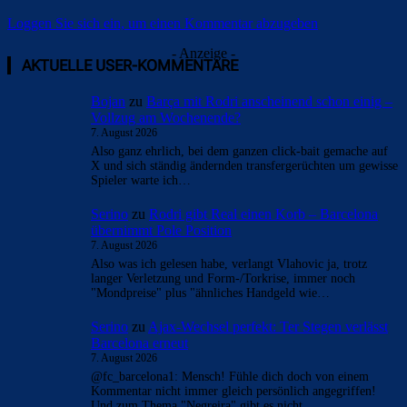
Loggen Sie sich ein, um einen Kommentar abzugeben
- Anzeige -
AKTUELLE USER-KOMMENTARE
Bojan
zu
Barça mit Rodri anscheinend schon einig –
Vollzug am Wochenende?
7. August 2026
Also ganz ehrlich, bei dem ganzen click-bait gemache auf
X und sich ständig ändernden transfergerüchten um gewisse
Spieler warte ich…
Serino
zu
Rodri gibt Real einen Korb – Barcelona
übernimmt Pole Position
7. August 2026
Also was ich gelesen habe, verlangt Vlahovic ja, trotz
langer Verletzung und Form-/Torkrise, immer noch
"Mondpreise" plus "ähnliches Handgeld wie…
Serino
zu
Ajax-Wechsel perfekt: Ter Stegen verlässt
Barcelona erneut
7. August 2026
@fc_barcelona1: Mensch! Fühle dich doch von einem
Kommentar nicht immer gleich persönlich angegriffen!
Und zum Thema "Negreira" gibt es nicht…