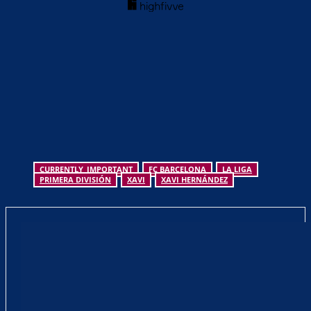
CURRENTLY_IMPORTANT
FC BARCELONA
LA LIGA
PRIMERA DIVISIÓN
XAVI
XAVI HERNÁNDEZ