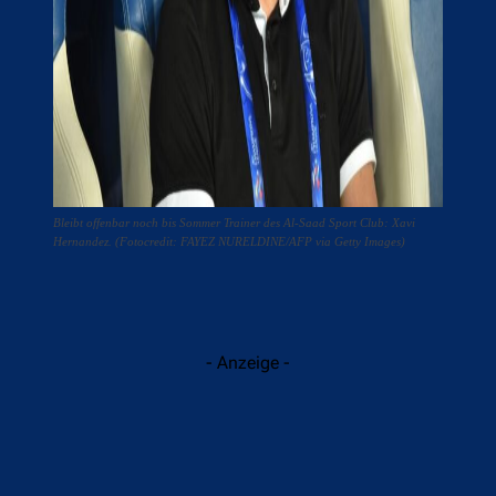
Bleibt offenbar noch bis Sommer Trainer des Al-Saad Sport Club: Xavi
Hernandez. (Fotocredit: FAYEZ NURELDINE/AFP via Getty Images)
- Anzeige -