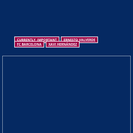
CURRENTLY_IMPORTANT
ERNESTO VALVERDE
FC BARCELONA
XAVI HERNÁNDEZ