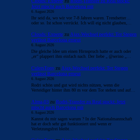
Clouds: Experte
zu
Rodri-Transfer zu Real stockt:
Jetzt mischt auch Barcelona mit
6. August 2026
Ihr seid da, wo wir vor 7-8 Jahren waren. Trendsetter…
oder so. Ist schon verrückt. Ich will eig nicht glauben,…
Clouds: Experte
zu
Ajax-Wechsel perfekt: Ter Stegen
verlässt Barcelona erneut
6. August 2026
Die gleiche Idee um einen Hirnspruch hatte er auch oder
„er“ plappert ihm einfach nach. Der liebe „ @serino „…
CulersTony
zu
Ajax-Wechsel perfekt: Ter Stegen
verlässt Barcelona erneut
6. August 2026
Rodri schön und gut wird nichts nützen, wenn die
Verteidiger hinter ihm 80 m vor dem Tor stehen und auf…
Alma-03
zu
Rodri-Transfer zu Real stockt: Jetzt
mischt auch Barcelona mit
6. August 2026
Kannst du mir sagen warum ? In der Nationalmannschaft
hat er doch sehr gut funktioniert und wenn er
Verletzungsfrei bleibt…