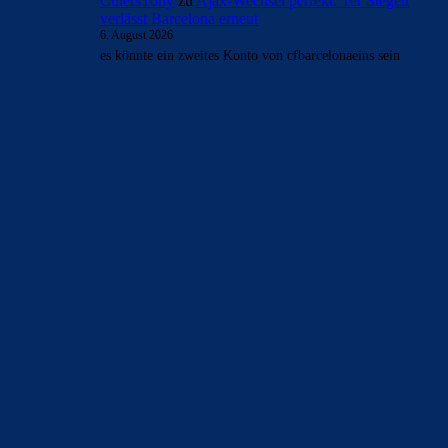
CulersTony
zu
Ajax-Wechsel perfekt: Ter Stegen
verlässt Barcelona erneut
6. August 2026
es könnte ein zweites Konto von cfbarcelonaeins sein
BILDERGALERIEN
Barça zurück im Camp Nou: Der große Comeback-Tag in Bildern
22. November 2025
Heim und auswärts: Das sollen die Trikots von Barça für die Saison
2025/26 sein
6. Januar 2025
WEITERE KATEGORIEN
News
4692
xTop News
4117
La Liga
3264
Champions League
1112
Interview & PK
888
Sonstiges
675