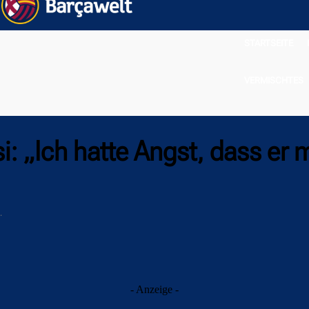
STARTSEITE
VERMISCHTES
i: „Ich hatte Angst, dass er 
.
- Anzeige -