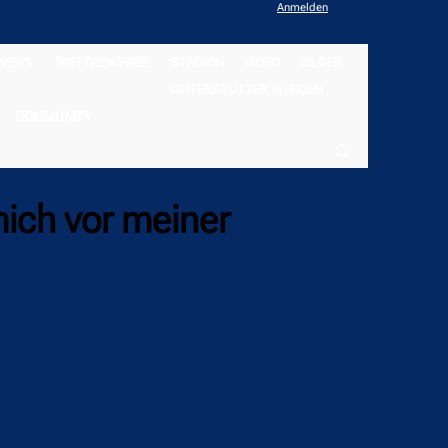
Anmelden
NEWS
WETTBEWERBE
STADION
VIDEO
BILDER
UNTERSTÜTZER WERDEN
COMMUNITY
mich vor meiner