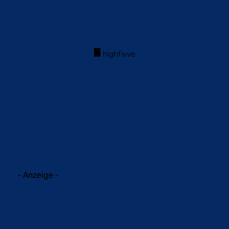
acebook
Twitter
WhatsApp
- Anzeige -