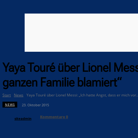
Yaya Touré über Lionel Mess
ganzen Familie blamiert“
Start
News
Yaya Touré über Lionel Messi: „Ich hatte Angst, dass er mich vor..
NEWS
23. Oktober 2015
Kommentare
0
siteadmin