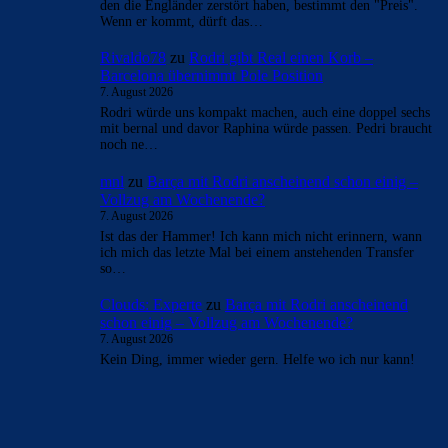
den die Engländer zerstört haben, bestimmt den "Preis".
Wenn er kommt, dürft das…
Rivaldo78
zu
Rodri gibt Real einen Korb –
Barcelona übernimmt Pole Position
7. August 2026
Rodri würde uns kompakt machen, auch eine doppel sechs
mit bernal und davor Raphina würde passen. Pedri braucht
noch ne…
mnl
zu
Barça mit Rodri anscheinend schon einig –
Vollzug am Wochenende?
7. August 2026
Ist das der Hammer! Ich kann mich nicht erinnern, wann
ich mich das letzte Mal bei einem anstehenden Transfer
so…
Clouds: Experte
zu
Barça mit Rodri anscheinend
schon einig – Vollzug am Wochenende?
7. August 2026
Kein Ding, immer wieder gern. Helfe wo ich nur kann!
BILDERGALERIEN