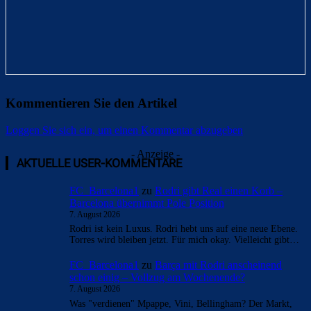
Kommentieren Sie den Artikel
Loggen Sie sich ein, um einen Kommentar abzugeben
- Anzeige -
AKTUELLE USER-KOMMENTARE
FC_Barcelona1
zu
Rodri gibt Real einen Korb –
Barcelona übernimmt Pole Position
7. August 2026
Rodri ist kein Luxus. Rodri hebt uns auf eine neue Ebene.
Torres wird bleiben jetzt. Für mich okay. Vielleicht gibt…
FC_Barcelona1
zu
Barça mit Rodri anscheinend
schon einig – Vollzug am Wochenende?
7. August 2026
Was "verdienen" Mpappe, Vini, Bellingham? Der Markt,