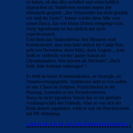
zu haben, ob das alles rechtlich und wirtschaftlich
abgesichert ist. Stattdessen werden immer alle
überrascht gespielt: „Der Veranstalter hat nicht gezahlt,
wir sind die Opfer“. Immer wieder diese Mär vom
armen Barca, das von bösen Dritten reingelegt wird.
Sorry irgendwann ist das einfach nur noch
unprofessionell.
Und dann das Stadionthema: Seit Monaten wird
kommuniziert, dass man bald zurück ins Camp Nou
geht erst Dezember, dann März, dann August… jetzt
heißt es vielleicht wieder: ganze Saison im
Olympiastadion. Was kommt als Nächstes? „Dach
fehlt, bitte Schirme mitbringen“?
Es fehlt an klarer Kommunikation, an Strategie, an
Verantwortungsgefühl. Stattdessen sieht es von außen
so aus: Chaos im Zeitplan, Peinlichkeiten in der
Planung, Ausreden in der Pressekonferenz.
Barça ist nicht irgendein Verein das ist ein globales
Aushängeschild des Fußballs. Aber so wie sich der
Klub aktuell organisiert, wirkt er wie ein Provinzverein
mit PR-Abteilung.
Loggen Sie sich ein, um einen Kommentar abzugeben