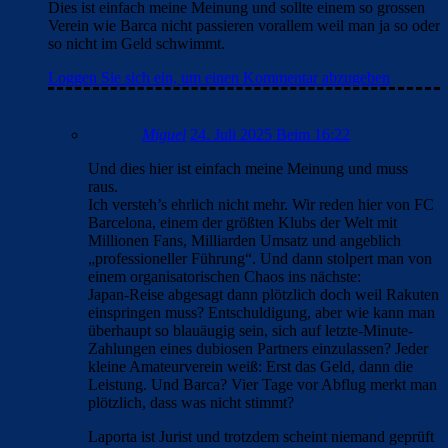
Dies ist einfach meine Meinung und sollte einem so grossen
Verein wie Barca nicht passieren vorallem weil man ja so oder
so nicht im Geld schwimmt.
Loggen Sie sich ein, um einen Kommentar abzugeben
Miguel
24. Juli 2025 Beim 16:22
Und dies hier ist einfach meine Meinung und muss
raus.
Ich versteh’s ehrlich nicht mehr. Wir reden hier von FC
Barcelona, einem der größten Klubs der Welt mit
Millionen Fans, Milliarden Umsatz und angeblich
„professioneller Führung“. Und dann stolpert man von
einem organisatorischen Chaos ins nächste:
Japan-Reise abgesagt dann plötzlich doch weil Rakuten
einspringen muss? Entschuldigung, aber wie kann man
überhaupt so blauäugig sein, sich auf letzte-Minute-
Zahlungen eines dubiosen Partners einzulassen? Jeder
kleine Amateurverein weiß: Erst das Geld, dann die
Leistung. Und Barca? Vier Tage vor Abflug merkt man
plötzlich, dass was nicht stimmt?
Laporta ist Jurist und trotzdem scheint niemand geprüft