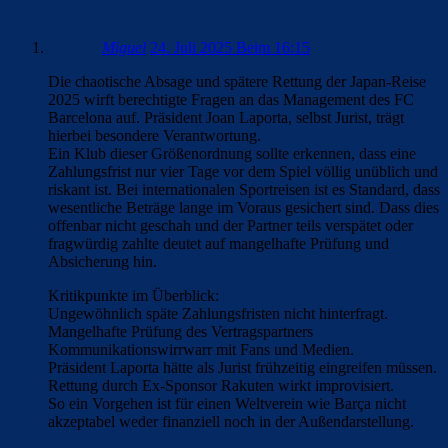
Miguel
24. Juli 2025 Beim 16:15
Die chaotische Absage und spätere Rettung der Japan-Reise
2025 wirft berechtigte Fragen an das Management des FC
Barcelona auf. Präsident Joan Laporta, selbst Jurist, trägt
hierbei besondere Verantwortung.
Ein Klub dieser Größenordnung sollte erkennen, dass eine
Zahlungsfrist nur vier Tage vor dem Spiel völlig unüblich und
riskant ist. Bei internationalen Sportreisen ist es Standard, dass
wesentliche Beträge lange im Voraus gesichert sind. Dass dies
offenbar nicht geschah und der Partner teils verspätet oder
fragwürdig zahlte deutet auf mangelhafte Prüfung und
Absicherung hin.
Kritikpunkte im Überblick:
Ungewöhnlich späte Zahlungsfristen nicht hinterfragt.
Mangelhafte Prüfung des Vertragspartners
Kommunikationswirrwarr mit Fans und Medien.
Präsident Laporta hätte als Jurist frühzeitig eingreifen müssen.
Rettung durch Ex-Sponsor Rakuten wirkt improvisiert.
So ein Vorgehen ist für einen Weltverein wie Barça nicht
akzeptabel weder finanziell noch in der Außendarstellung.