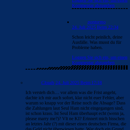
Loggen Sie sich ein, um einen
Kommentar abzugeben
pontormo
24. Juli 2025 Beim 22:34
Schon leicht peinlich, deine
Ausfälle. Was musst du für
Probleme haben.
Loggen Sie sich ein, um einen
Kommentar abzugeben
Clouds
24. Juli 2025 Beim 17:18
Ich versteh dich… vor allem was die Frist angeht,
dachte ich mir auch sofort, klar nicht euer Fehler, aber
warum so knapp vor der Reise noch die Absage? Dass
die Zahlungen laut Seul Ham nicht eingegangen sind,
ist schon krass. Ist Seul Ham überhaupt echt (wenn ja,
please marry me?)? Vlt ne KI? Erinnert mich bisschen
an letztes Jahr (?) mit dieser einen deutschen Firma, die
das Geld nicht überwiesen hatte. War doch ein Grund,