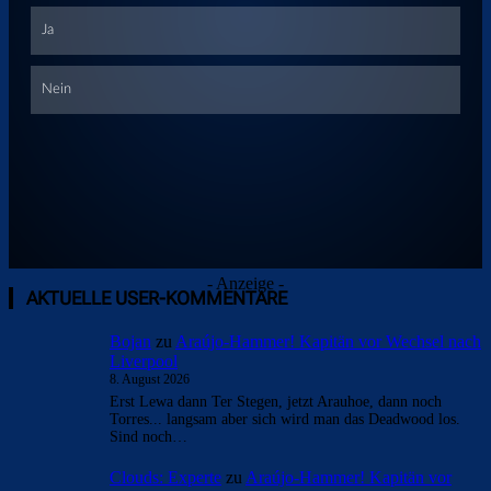
Überspringen
- Anzeige -
AKTUELLE USER-KOMMENTARE
Bojan
zu
Araújo-Hammer! Kapitän vor Wechsel nach
Liverpool
8. August 2026
Erst Lewa dann Ter Stegen, jetzt Arauhoe, dann noch
Torres... langsam aber sich wird man das Deadwood los.
Sind noch…
Clouds: Experte
zu
Araújo-Hammer! Kapitän vor