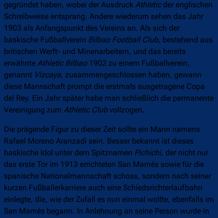
gegründet haben, wobei der Ausdruck
Athletic
der englischen
Schreibweise entsprang. Andere wiederum sehen das Jahr
1903 als Anfangspunkt des Vereins an. Als sich der
baskische Fußballverein
Bilbao Football Club
, bestehend aus
britischen Werft- und Minenarbeitern, und das bereits
erwähnte
Athletic Bilbao
1902 zu einem Fußballverein,
genannt
Vizcaya
, zusammengeschlossen haben, gewann
diese Mannschaft prompt die erstmals ausgetragene Copa
del Rey. Ein Jahr später habe man schließlich die permanente
Vereinigung zum
Athletic Club
vollzogen.
Die prägende Figur zu dieser Zeit sollte ein Mann namens
Rafael Moreno Aranzadi sein. Besser bekannt ist dieses
baskische Idol unter dem Spitznamen
Pichichi
, der nicht nur
das erste Tor im 1913 errichteten San Mamés sowie für die
spanische Nationalmannschaft schoss, sondern nach seiner
kurzen Fußballerkarriere auch eine Schiedsrichterlaufbahn
einlegte, die, wie der Zufall es nun einmal wollte, ebenfalls im
San Mamés begann. In Anlehnung an seine Person wurde in