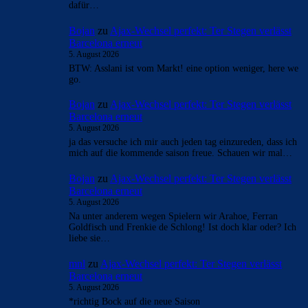
dafür…
Bojan
zu
Ajax-Wechsel perfekt: Ter Stegen verlässt
Barcelona erneut
5. August 2026
BTW: Asslani ist vom Markt! eine option weniger, here we
go.
Bojan
zu
Ajax-Wechsel perfekt: Ter Stegen verlässt
Barcelona erneut
5. August 2026
ja das versuche ich mir auch jeden tag einzureden, dass ich
mich auf die kommende saison freue. Schauen wir mal…
Bojan
zu
Ajax-Wechsel perfekt: Ter Stegen verlässt
Barcelona erneut
5. August 2026
Na unter anderem wegen Spielern wir Arahoe, Ferran
Goldfisch und Frenkie de Schlong! Ist doch klar oder? Ich
liebe sie…
mnl
zu
Ajax-Wechsel perfekt: Ter Stegen verlässt
Barcelona erneut
5. August 2026
*richtig Bock auf die neue Saison