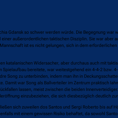
Lechia Gdansk so schwer werden würde. Die Begegnung war wi
einer außerordentlichen taktischen Disziplin. Sie war aber a
annschaft ist es nicht gelungen, sich in dem erforderliche
n katalanischen Widersacher, aber durchaus auch mit taktis
 Spielaufbau bereitete, war weitestgehend ein 4-4-2 bzw. 4-
andre Song zu unterbinden, indem man ihn in Deckungsschatte
e. Damit war Song als Ballverteiler im Zentrum praktisch la
ückfallen lassen, meist zwischen die beiden Innenverteidiger.
eleröffnung einzubeziehen, die sich diesbezüglich deutlich zu
 ließen sich zuweilen dos Santos und Sergi Roberto bis auf Hö
benfalls mit einem gewissen Risiko behaftet, da sowohl Santo