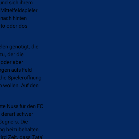
und sich ihrem
Mittelfeldspieler
 nach hinten
rto oder dos
len genötigt, die
zu, der die
g oder aber
ngen aufs Feld
die Spieleröffnung
en wollen. Auf den
hte Nuss für den FC
, derart schwer
Gegners. Die
ng beizubehalten.
d Zeit, dass ‚Tata‘