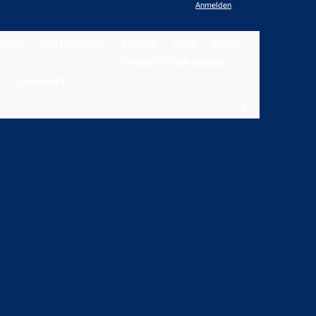
Anmelden
NEWS
WETTBEWERBE
STADION
VIDEO
BILDER
UNTERSTÜTZER WERDEN
COMMUNITY