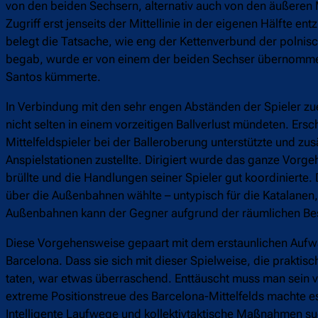
von den beiden Sechsern, alternativ auch von den äußeren
Zugriff erst jenseits der Mittellinie in der eigenen Hälfte e
belegt die Tatsache, wie eng der Kettenverbund der polnis
begab, wurde er von einem der beiden Sechser übernommen
Santos kümmerte.
In Verbindung mit den sehr engen Abständen der Spieler zue
nicht selten in einem vorzeitigen Ballverlust mündeten. Er
Mittelfeldspieler bei der Balleroberung unterstützte und z
Anspielstationen zustellte. Dirigiert wurde das ganze Vorg
brüllte und die Handlungen seiner Spieler gut koordinierte
über die Außenbahnen wählte – untypisch für die Katalanen, d
Außenbahnen kann der Gegner aufgrund der räumlichen Be
Diese Vorgehensweise gepaart mit dem erstaunlichen Aufwan
Barcelona. Dass sie sich mit dieser Spielweise, die prakti
taten, war etwas überraschend. Enttäuscht muss man sein v
extreme Positionstreue des Barcelona-Mittelfelds machte e
Intelligente Laufwege und kollektivtaktische Maßnahmen suc