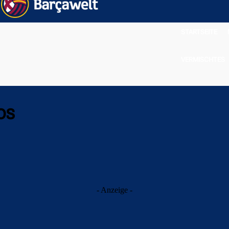
STARTSEITE
VERMISCHTES
os
- Anzeige -