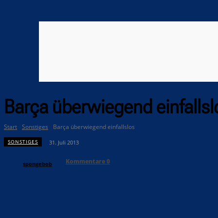
Barça überwiegend einfallsl
Start
Sonstiges
Barça überwiegend einfallslos
SONSTIGES
31. Juli 2013
Kommentare
0
spongebob