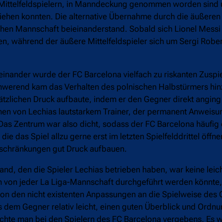
 Mittelfeldspielern, in Manndeckung genommen worden sind 
ntziehen konnten. Die alternative Übernahme durch die äußeren 
chen Mannschaft beieinanderstand. Sobald sich Lionel Messi
, während der äußere Mittelfeldspieler sich um Sergi Robe
inander wurde der FC Barcelona vielfach zu riskanten Zuspie
schwerend kam das Verhalten des polnischen Halbstürmers hin
usätzlichen Druck aufbaute, indem er den Gegner direkt angin
ehen von Lechias lautstarkem Trainer, der permanent Anweisu
. Das Zentrum war also dicht, sodass der FC Barcelona häufig 
ie das Spiel allzu gerne erst im letzten Spielfelddrittel öffn
schränkungen gut Druck aufbauen.
d, den die Spieler Lechias betrieben haben, war keine leic
sch von jeder La Liga-Mannschaft durchgeführt werden könnte
on den nicht existenten Anpassungen an die Spielweise des 
s dem Gegner relativ leicht, einen guten Überblick und Ordnu
hte man bei den Spielern des FC Barcelona vergebens. Es wir