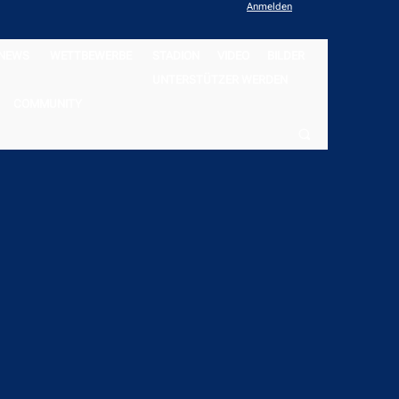
Anmelden
NEWS
WETTBEWERBE
STADION
VIDEO
BILDER
UNTERSTÜTZER WERDEN
COMMUNITY