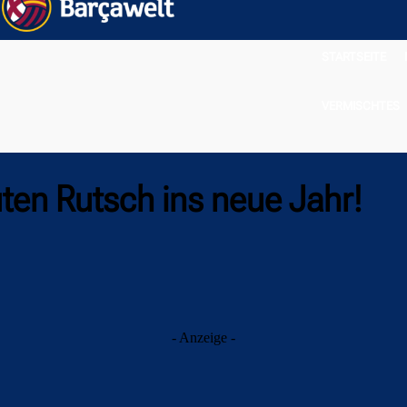
STARTSEITE
VERMISCHTES
ten Rutsch ins neue Jahr!
- Anzeige -