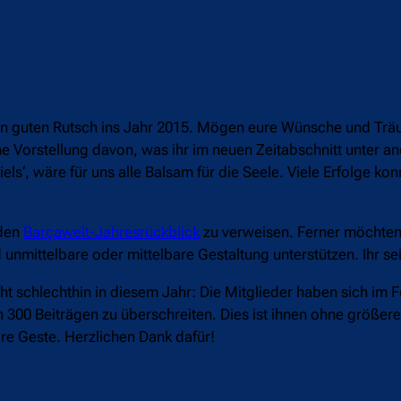
nen guten Rutsch ins Jahr 2015. Mögen eure Wünsche und Tr
ine Vorstellung davon, was ihr im neuen Zeitabschnitt unter a
els‘, wäre für uns alle Balsam für die Seele. Viele Erfolge kon
 den
Barçawelt-Jahresrückblick
zu verweisen. Ferner möchten 
unmittelbare oder mittelbare Gestaltung unterstützen. Ihr se
ht schlechthin in diesem Jahr: Die Mitglieder haben sich im 
00 Beiträgen zu überschreiten. Dies ist ihnen ohne größere
are Geste. Herzlichen Dank dafür!