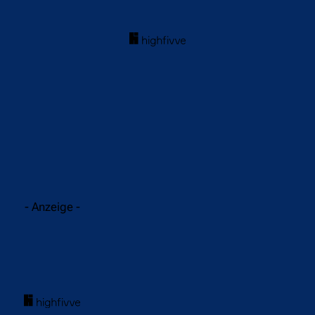
acebook
Twitter
WhatsApp
- Anzeige -