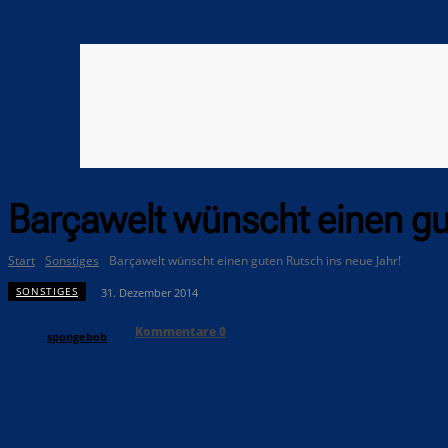
Barçawelt wünscht einen gu
Start
Sonstiges
Barçawelt wünscht einen guten Rutsch ins neue Jahr!
SONSTIGES
31. Dezember 2014
Kommentare
0
spongebob