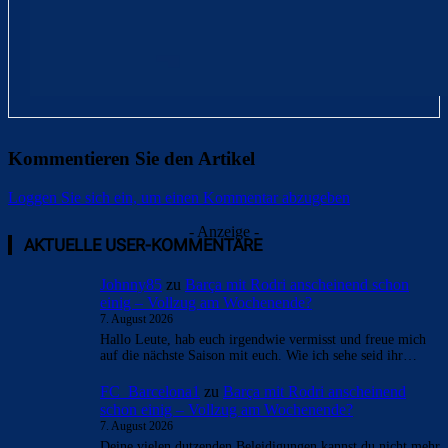
Kommentieren Sie den Artikel
Loggen Sie sich ein, um einen Kommentar abzugeben
- Anzeige -
AKTUELLE USER-KOMMENTARE
Johnny85
zu
Barça mit Rodri anscheinend schon
einig – Vollzug am Wochenende?
7. August 2026
Hallo Leute, hab euch irgendwie vermisst und freue mich
auf die nächste Saison mit euch. Wie ich sehe seid ihr…
FC_Barcelona1
zu
Barça mit Rodri anscheinend
schon einig – Vollzug am Wochenende?
7. August 2026
Deine vielen dutzenden Beleidigungen kannst du nicht mehr