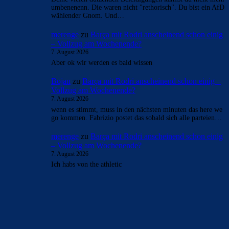
umbenenenn. Die waren nicht "rethorisch". Du bist ein AfD
wählender Gnom. Und…
merenge
zu
Barça mit Rodri anscheinend schon einig
– Vollzug am Wochenende?
7. August 2026
Aber ok wir werden es bald wissen
Bojan
zu
Barça mit Rodri anscheinend schon einig –
Vollzug am Wochenende?
7. August 2026
wenn es stimmt, muss in den nächsten minuten das here we
go kommen. Fabrizio postet das sobald sich alle parteien…
merenge
zu
Barça mit Rodri anscheinend schon einig
– Vollzug am Wochenende?
7. August 2026
Ich habs von the athletic
BILDERGALERIEN
Barça zurück im Camp Nou: Der große Comeback-Tag in Bildern