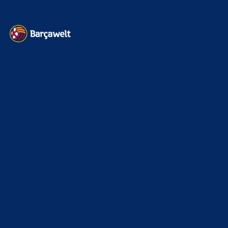
Heim und auswärts: Das sollen die Trikots von Barça für die Saison
2025/26 sein
6. Januar 2025
WEITERE KATEGORIEN
News
4693
xTop News
4118
La Liga
3264
Champions League
1112
Interview & PK
888
Sonstiges
675
Kader
626
Transfermarkt
601
Impressum
Datenschutz