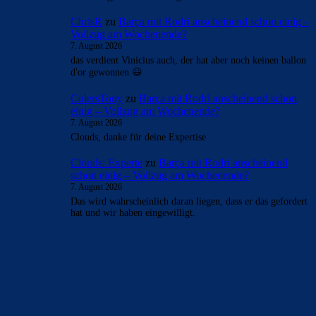
- Anzeige -
AKTUELLE USER-KOMMENTARE
mnl
zu
Barça mit Rodri anscheinend schon einig –
Vollzug am Wochenende?
7. August 2026
Ist das der Hammer! Ich kann mich nicht erinnern, wann
ich mich das letzte Mal bei einem anstehenden Transfer
so…
Clouds: Experte
zu
Barça mit Rodri anscheinend
schon einig – Vollzug am Wochenende?
7. August 2026
Kein Ding, immer wieder gern. Helfe wo ich nur kann!