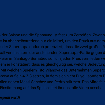
 der Saison und die Spannung ist fast zum Zerreißen. Zwar 
s ist aber selbstredend nur ein Mittel, um den Druck aus dem
z der Supercopa dadurch potenziert, dass die zwei großen R
, soll vereinsintern der anstehenden Supercopa-Partie gegen
 Feier im Santiago Bernabeu soll um jeden Preis vermieden w
m er konstatiert, dass es gleichgültig sei, welche Bedeutu
 Mit welchen Spielern Tito Vilanova das Unternehmen Super
nova auf ein 4-3-3 setzen, in dem sich nicht Puyol, sondern 
sollen neben Messi Sanchez und Pedro stürmen. Das Mittelfel
Einstimmung auf das Spiel solltet ihr das tolle Video anschau
spielt wird!