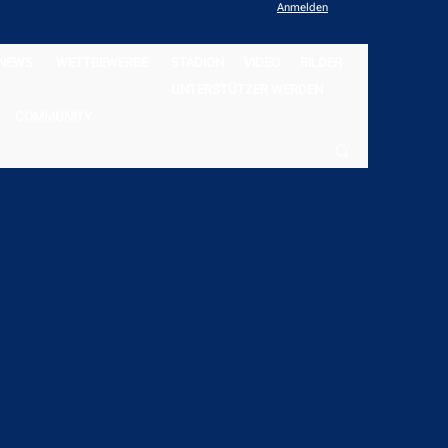
Anmelden
NEWS
WETTBEWERBE
STADION
VIDEO
BILDER
UNTERSTÜTZER WERDEN
COMMUNITY