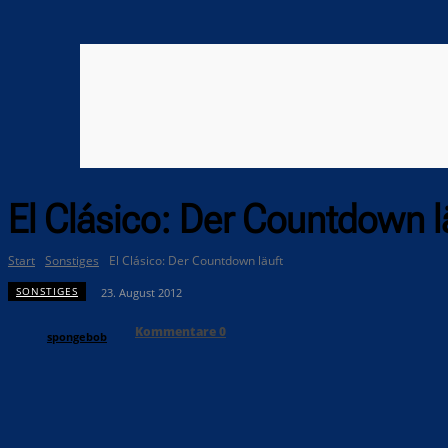
El Clásico: Der Countdown l
Start
Sonstiges
El Clásico: Der Countdown läuft
SONSTIGES
23. August 2012
Kommentare
0
spongebob