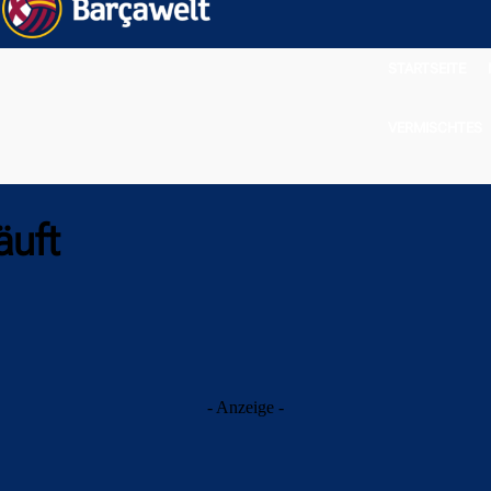
STARTSEITE
VERMISCHTES
äuft
- Anzeige -