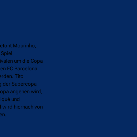
betont Mourinho,
 Spiel
ivalen um die Copa
 den FC Barcelona
erden. Tito
ng der Supercopa
copa angehen wird,
Piqué und
d wird hiernach von
en.