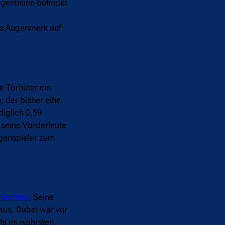
gentinien befindet
r
es Augenmerk auf
e Torhüter ein
 der bisher eine
diglich 0,59
 seine Vorderleute
egenspieler zum
fürchten.
Seine
aus. Dabei war vor
efs im wahrsten