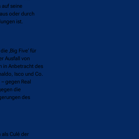
 auf seine
raus oder durch
ungen ist.
e ‚Big Five‘ für
r Ausfall von
h in Anbetracht des
naldo, Isco und Co.
e
– gegen Real
gegen die
agerungen des
als Culé der