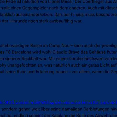
e Rede ist natürlich von Lionel Messi: Der Überflieger aus Ar
errollt einen Gegenspieler nach dem anderen. Auch mit diese
edanklich auseinandersetzen. Darüber hinaus muss besonder
 der Hinrunde noch stark ausbaufähig war.
 altehrwürdigen Rasen im Camp Nou – kann auch der jeweilig
 des FC Barcelona wird wohl Claudio Bravo das Gehäuse hüten,
in sicherer Rückhalt war. Mit einem Durchschnittswert von le
hy unangefochten an, was natürlich auch ein gutes Licht auf
auf seine Ruhe und Erfahrung bauen – vor allem, wenn die G
r 2015 wieder in die Weltspitze und muss keine Konkurrenz 
11, sondern gehen weit über seine damaligen Darbietungen hin
ichtig; endlich scheint der Katalane die Rolle des Abwehrch