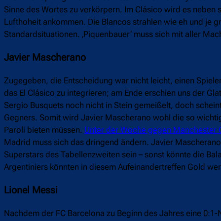
Sinne des Wortes zu verkörpern. Im Clásico wird es neben 
Lufthoheit ankommen. Die Blancos strahlen wie eh und je g
Standardsituationen. ‚Piquenbauer‘ muss sich mit aller Ma
Javier Mascherano
Zugegeben, die Entscheidung war nicht leicht, einen Spieler
das El Clásico zu integrieren; am Ende erschien uns der Gla
Sergio Busquets noch nicht in Stein gemeißelt, doch schein
Gegners. Somit wird Javier Mascherano wohl die so wichtig
Paroli bieten müssen.
Unter der Woche gegen Manchester City
Madrid muss sich das dringend ändern. Javier Mascherano 
Superstars des Tabellenzweiten sein – sonst könnte die Ba
Argentiniers könnten in diesem Aufeinandertreffen Gold wert
Lionel Messi
Nachdem der FC Barcelona zu Beginn des Jahres eine 0:1-N