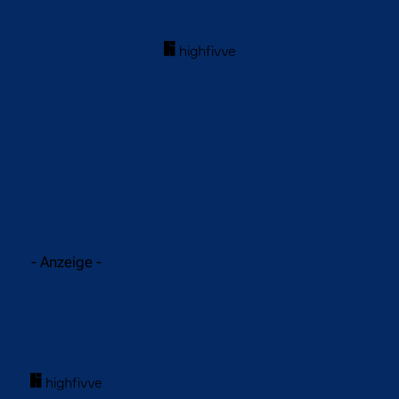
acebook
Twitter
WhatsApp
- Anzeige -