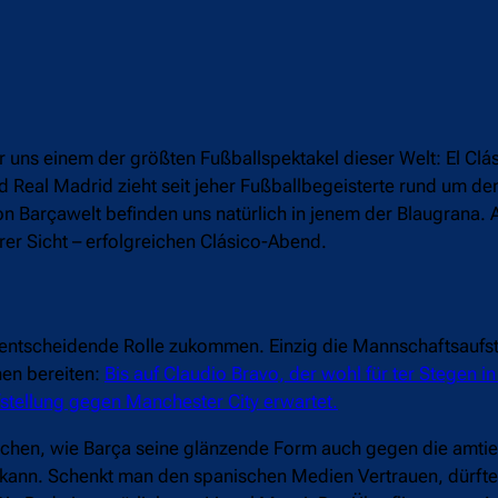
ir uns einem der größten Fußballspektakel dieser Welt: El Clá
 Real Madrid zieht seit jeher Fußballbegeisterte rund um de
von Barçawelt befinden uns natürlich in jenem der Blaugrana
erer Sicht – erfolgreichen Clásico-Abend.
entscheidende Rolle zukommen. Einzig die Mannschaftsaufst
en bereiten:
Bis auf Claudio Bravo, der wohl für ter Stegen in 
stellung gegen Manchester City erwartet.
chen, wie Barça seine glänzende Form auch gegen die amti
kann. Schenkt man den spanischen Medien Vertrauen, dürfte 