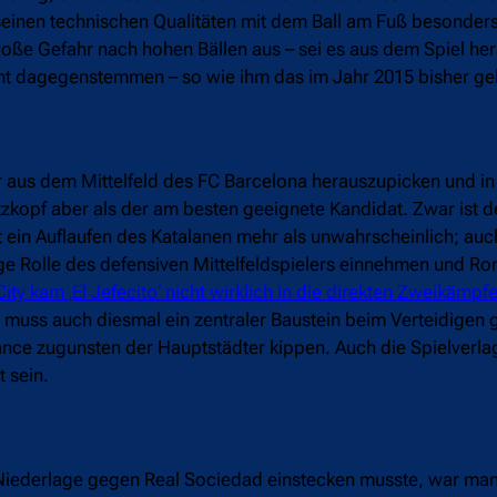
seinen technischen Qualitäten mit dem Ball am Fuß besonders
roße Gefahr nach hohen Bällen aus – sei es aus dem Spiel he
cht dagegenstemmen – so wie ihm das im Jahr 2015 bisher gel
 aus dem Mittelfeld des FC Barcelona herauszupicken und in di
tzkopf aber als der am besten geeignete Kandidat. Zwar ist de
t ein Auflaufen des Katalanen mehr als unwahrscheinlich; auc
e Rolle des defensiven Mittelfeldspielers einnehmen und Ro
 kam ‚El Jefecito‘ nicht wirklich in die direkten Zweikämpf
muss auch diesmal ein zentraler Baustein beim Verteidigen 
lance zugunsten der Hauptstädter kippen. Auch die Spielverl
 sein.
iederlage gegen Real Sociedad einstecken musste, war man 