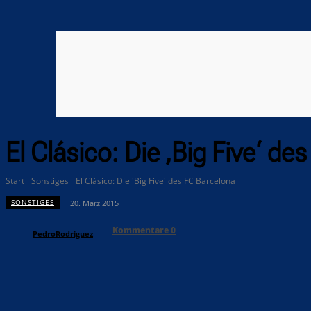
El Clásico: Die ‚Big Five‘ de
Start
Sonstiges
El Clásico: Die 'Big Five' des FC Barcelona
SONSTIGES
20. März 2015
Kommentare
0
PedroRodriguez