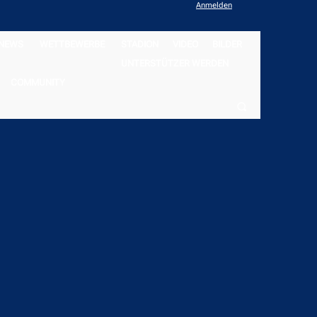
Anmelden
NEWS
WETTBEWERBE
STADION
VIDEO
BILDER
UNTERSTÜTZER WERDEN
COMMUNITY