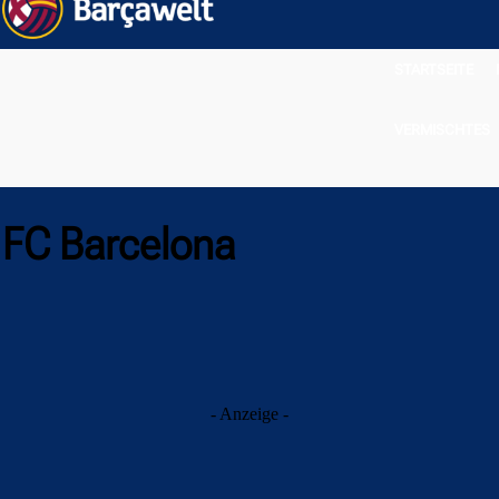
STARTSEITE
VERMISCHTES
s FC Barcelona
- Anzeige -