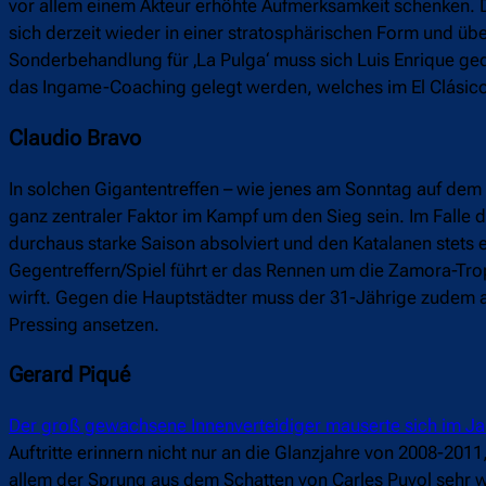
vor allem einem Akteur erhöhte Aufmerksamkeit schenken. Di
sich derzeit wieder in einer stratosphärischen Form und üb
Sonderbehandlung für ‚La Pulga‘ muss sich Luis Enrique g
das Ingame-Coaching gelegt werden, welches im El Clásico
Claudio Bravo
In solchen Gigantentreffen – wie jenes am Sonntag auf dem
ganz zentraler Faktor im Kampf um den Sieg sein. Im Falle
durchaus starke Saison absolviert und den Katalanen stets e
Gegentreffern/Spiel führt er das Rennen um die Zamora-Trop
wirft. Gegen die Hauptstädter muss der 31-Jährige zudem 
Pressing ansetzen.
Gerard Piqué
Der groß gewachsene Innenverteidiger mauserte sich im Jah
Auftritte erinnern nicht nur an die Glanzjahre von 2008-20
allem der Sprung aus dem Schatten von Carles Puyol sehr w