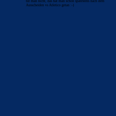
genau 2…
Bojan
zu
Ferran Torres entscheidet sich offenbar für
PSG
9. August 2026
tut man nicht, das hat man schon spätestens nach dem
Ausscheiden vs Atletico getan :-)
BILDERGALERIEN
Barça zurück im Camp Nou: Der große Comeback-Tag in Bildern
22. November 2025
Heim und auswärts: Das sollen die Trikots von Barça für die Saison
2025/26 sein
6. Januar 2025
WEITERE KATEGORIEN
News
4697
xTop News
4124
La Liga
3264