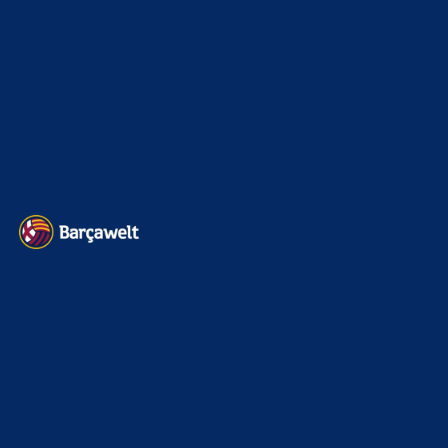
Champions League
1112
Interview & PK
888
Sonstiges
675
Kader
626
Transfermarkt
605
Impressum
Datenschutz
Kontakt