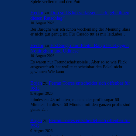
Hector
zu
Araújo hat sich bei Barça verabschiedet:
„Er will etwas Neues machen“
10. August 2026
Von welchem Spielstil spricht Flick?Meint er hochstehen
,Gegentore kassieren und in der Champions League dadurch
Spiele verlieren und den Pott…
Hector
zu
Duo soll Klub verlassen: „Ich gebe ihnen
diesen Ratschlag“
10. August 2026
Bei Bardghi war ich schon wochenlang der Meinung ,dass
er nicht gut genug ist. Für Casado tut es mir leid,aber…
Hector
zu
Erst Sieg, dann Pleite: Barça testet gegen
Nottingham und Udinese
10. August 2026
Es waren nur Freundschaftsspiele . Aber so so wie Flick
ausgewechselt hat wollte er scheinbar den Pokal nicht
gewinnen.Wie kann…
Bojan
zu
Ferran Torres entscheidet sich offenbar für
PSG
9. August 2026
mindestens 45 minuten, manche der profis sogar 60
Minuten. In diesen 60 Minuten mit den ganzen profis sind