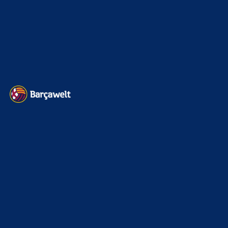
Barcelona erneut
6. August 2026
@Alma: Ich dachte, dass hier wäre ein Diskussionsforum?!
Das was ich "nur" hier lesen musste, hat ja mal so gar…
BILDERGALERIEN
Barça zurück im Camp Nou: Der große Comeback-Tag in Bildern
22. November 2025
Heim und auswärts: Das sollen die Trikots von Barça für die Saison
2025/26 sein
6. Januar 2025
WEITERE KATEGORIEN
News
4691
xTop News
4116
La Liga
3264
Champions League
1112
Interview & PK
888