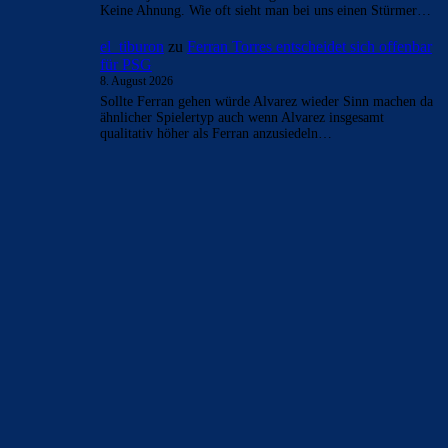
Keine Ahnung. Wie oft sieht man bei uns einen Stürmer…
el_tiburon
zu
Ferran Torres entscheidet sich offenbar
für PSG
8. August 2026
Sollte Ferran gehen würde Alvarez wieder Sinn machen da
ähnlicher Spielertyp auch wenn Alvarez insgesamt
qualitativ höher als Ferran anzusiedeln…
BILDERGALERIEN
Barça zurück im Camp Nou: Der große Comeback-Tag in Bildern
22. November 2025
Heim und auswärts: Das sollen die Trikots von Barça für die Saison
2025/26 sein
6. Januar 2025
WEITERE KATEGORIEN
News
4697
xTop News
4124
La Liga
3264