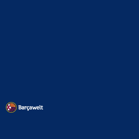
Champions League
1112
Interview & PK
888
Sonstiges
675
Kader
626
Transfermarkt
605
Impressum
Datenschutz
Kontakt