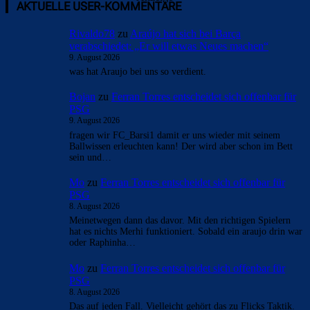
AKTUELLE USER-KOMMENTARE
Rivaldo78
zu
Araújo hat sich bei Barça
verabschiedet: „Er will etwas Neues machen“
9. August 2026
was hat Araujo bei uns so verdient.
Bojan
zu
Ferran Torres entscheidet sich offenbar für
PSG
9. August 2026
fragen wir FC_Barsi1 damit er uns wieder mit seinem
Ballwissen erleuchten kann! Der wird aber schon im Bett
sein und…
Mo
zu
Ferran Torres entscheidet sich offenbar für
PSG
8. August 2026
Meinetwegen dann das davor. Mit den richtigen Spielern
hat es nichts Merhi funktioniert. Sobald ein araujo drin war
oder Raphinha…
Mo
zu
Ferran Torres entscheidet sich offenbar für
PSG
8. August 2026
Das auf jeden Fall. Vielleicht gehört das zu Flicks Taktik.