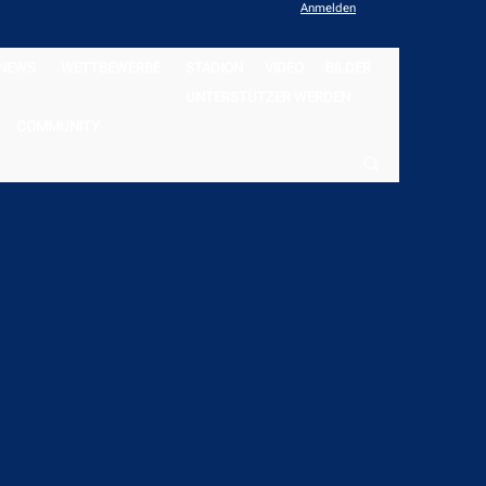
Anmelden
NEWS
WETTBEWERBE
STADION
VIDEO
BILDER
UNTERSTÜTZER WERDEN
COMMUNITY