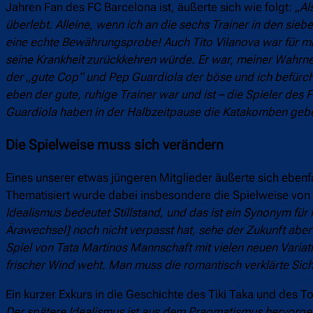
Jahren Fan des FC Barcelona ist, äußerte sich wie folgt: „
Al
überlebt. Alleine, wenn ich an die sechs Trainer in den si
eine echte Bewährungsprobe! Auch Tito Vilanova war für mi
seine Krankheit zurückkehren würde. Er war, meiner Wahrn
der „gute Cop“ und Pep Guardiola der böse und ich befürch
eben der gute, ruhige Trainer war und ist – die Spieler des
Guardiola haben in der Halbzeitpause die Katakomben geb
Die Spielweise muss sich verändern
Eines unserer etwas jüngeren Mitglieder äußerte sich ebenf
Thematisiert wurde dabei insbesondere die Spielweise von
Idealismus bedeutet Stillstand, und das ist ein Synonym für
Ärawechsel] noch nicht verpasst hat, sehe der Zukunft abe
Spiel von Tata Martinos Mannschaft mit vielen neuen Varia
frischer Wind weht. Man muss die romantisch verklärte Sich
Ein kurzer Exkurs in die Geschichte des Tiki Taka und des To
Der spätere Idealismus ist aus dem Pragmatismus hervorgeg