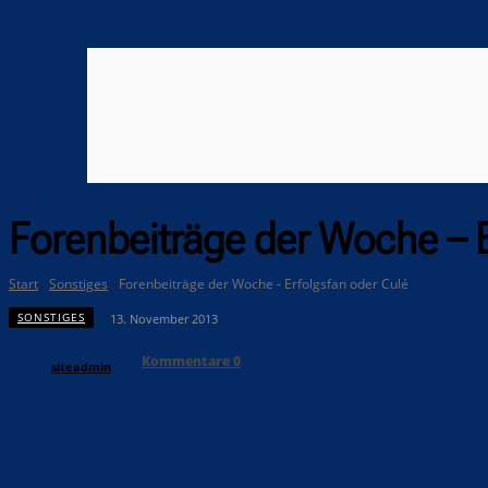
Forenbeiträge der Woche – E
Start
Sonstiges
Forenbeiträge der Woche - Erfolgsfan oder Culé
SONSTIGES
13. November 2013
Kommentare
0
siteadmin