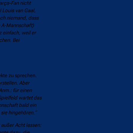
Barça-Fan nicht
l Louis van Gaal,
och niemand, dass
e A-Mannschaft)
einfach, weil er
chen. Bei
ekte zu sprechen.
rstellen. Aber
Anm.: für einen
pielfeld wartet das
nnschaft bald ein
 sie hingehören.“
 außer Acht lassen:
nte dazu, die