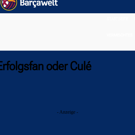
STARTSEITE
VERMISCHTES
rfolgsfan oder Culé
- Anzeige -