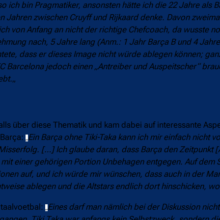
so ich bin Pragmatiker, ansonsten hätte ich die 22 Jahre als 
eben Jahren zwischen Cruyff und Rijkaard denke. Davon zweima
ch von Anfang an nicht der richtige Chefcoach, da wusste n
ehmung nach, 5 Jahre lang (Anm.: 1 Jahr Barça B und 4 Jahr
tete, dass er dieses Image nicht würde ablegen können; ganz 
 FC Barcelona jedoch einen „Antreiber und Auspeitscher“ brau
ebt.
„
alls über diese Thematik und kam dabei auf interessante Asp
 Barça:
Ein Barça ohne Tiki-Taka kann ich mir einfach nicht vo
„
 Misserfolg. […] Ich glaube daran, dass Barça den Zeitpunkt [
r mit einer gehörigen Portion Unbehagen entgegen. Auf dem S
tionen auf, und ich würde mir wünschen, dass auch in der Ma
tweise ablegen und die Altstars endlich dort hinschicken, wo
taalvoetbal:
Eines darf man nämlich bei der Diskussion nicht
„
angen. Tiki Taka war anfangs kein Selbstzweck, sondern die