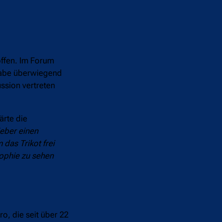
offen. Im Forum
sgabe überwiegend
ssion vertreten
ärte die
lieber einen
 das Trikot frei
sophie zu sehen
o, die seit über 22