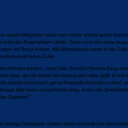
ber unsere Mitglieder haben sich wieder einmal selbst übertr
ten oder den Pragmatikern zählen. Daher wird sich diese Au
ungen mit Barça drehen. Alle Altersklassen waren in der Disku
 Gedankenwelt eines Culés.
eiten definiert werden. Unser User Grandoli Newells Barça erkl
list einer, der die Ideale des Vereins über alles stellt. Er will 
in Idealist nimmt auch gerne finanzielle Einbußen in Kauf, um
rlage statt einen unansehlichen Sieg, sofern die Spielphilo
das Gegenteil.“
e richtige Diskussion. Unsere selbst ernannte Fan-Oma Moler