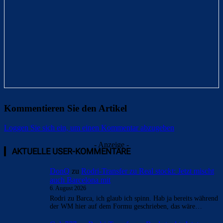
Kommentieren Sie den Artikel
Loggen Sie sich ein, um einen Kommentar abzugeben
- Anzeige -
AKTUELLE USER-KOMMENTARE
DonQ
zu
Rodri-Transfer zu Real stockt: Jetzt mischt
auch Barcelona mit
6. August 2026
Rodri zu Barca, ich glaub ich spinn. Hab ja bereits während
der WM hier auf dem Formu geschrieben, das wäre…