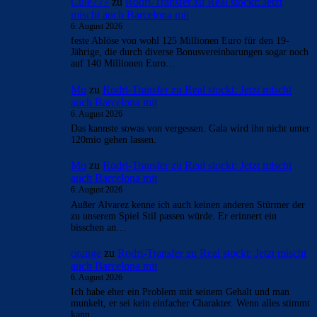
Cule777
zu
Rodri-Transfer zu Real stockt: Jetzt
mischt auch Barcelona mit
6. August 2026
feste Ablöse von wohl 125 Millionen Euro für den 19-
Jährige, die durch diverse Bonusvereinbarungen sogar noch
auf 140 Millionen Euro…
Mo
zu
Rodri-Transfer zu Real stockt: Jetzt mischt
auch Barcelona mit
6. August 2026
Das kannste sowas von vergessen. Gala wird ihn nicht unter
120mio gehen lassen.
Mo
zu
Rodri-Transfer zu Real stockt: Jetzt mischt
auch Barcelona mit
6. August 2026
Außer Alvarez kenne ich auch keinen anderen Stürmer der
zu unserem Spiel Stil passen würde. Er erinnert ein
bisschen an…
orange
zu
Rodri-Transfer zu Real stockt: Jetzt mischt
auch Barcelona mit
6. August 2026
Ich habe eher ein Problem mit seinem Gehalt und man
munkelt, er sei kein einfacher Charakter. Wenn alles stimmt
kann…