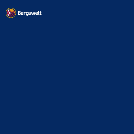
22. November 2025
Heim und auswärts: Das sollen die Trikots von Barça für die Saison
2025/26 sein
6. Januar 2025
WEITERE KATEGORIEN
News
4697
xTop News
4124
La Liga
3264
Champions League
1112
Interview & PK
888
Sonstiges
675
Kader
626
Transfermarkt
605
Impressum
Datenschutz