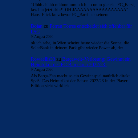
- Anzeige -
AKTUELLE USER-KOMMENTARE
FAK881955
zu
Ferran Torres entscheidet sich
offenbar für PSG
9. August 2026
Sehr lustig diese gehässigen Kommentare. Kann häufig
drüber schmunzeln....würde aber auch ein Spiel mit einem
Drittel der Stammspieler in der…
FAK881955
zu
Ferran Torres entscheidet sich
offenbar für PSG
9. August 2026
Die 99 % will ich gern sehen, nicht mal im Barca-Forum.
Ich trauere ihm nach, werde mir dann wohl ab…
Bojan
zu
Ferran Torres entscheidet sich offenbar für