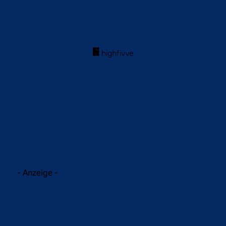
acebook
Twitter
WhatsApp
- Anzeige -