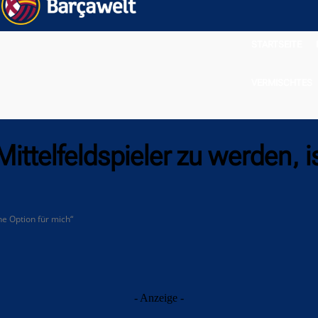
STARTSEITE
VERMISCHTES
ittelfeldspieler zu werden, i
ine Option für mich“
- Anzeige -