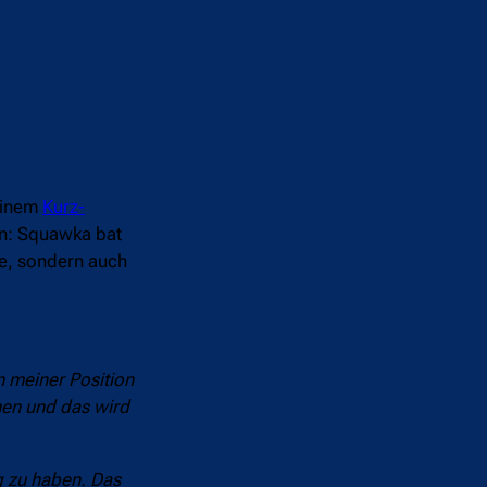
seinem
Kurz-
en: Squawka bat
de, sondern auch
n meiner Position
nnen und das wird
ng zu haben. Das