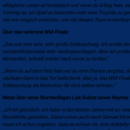
alltägliche Leben ist fantastisch und wenn du Erfolg hast, 
Training ist, ein Spiel zu bestreiten oder eine Trophäe zu ge
viel wie möglich erreichen, wie mit diesem Team erreichbar 
Über das verlorene WM-Finale:
„
Das war eine sehr, sehr große Enttäuschung. Ich wollte die
verständlicherweise sehr niedergeschlagen. Aber ein profes
Momenten, schnell wieder nach vorne zu richten
.“
„
Wenn du auf dem Feld bist und du eine Chance vergibst, dan
nächsten dann in das Tor beförderst. Also ja, das WM-Final
Enttäuschung als Motivation für dich selbst nehmen.“
Messi über seine Sturmkollegen Luis Suárez sowie Neymar J
„
Ich bin glücklich. Ich habe in den letzten Jahren mit so v
Ronaldinho genießen. Dabei waren auch noch Samuel Eto’o, T
muss ich schon zugeben, dass es schwer ist, eine Aufstellu