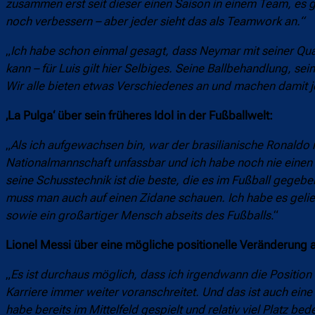
zusammen erst seit dieser einen Saison in einem Team, es gi
noch verbessern – aber jeder sieht das als Teamwork an.“
„
Ich habe schon einmal gesagt, dass Neymar mit seiner Qual
kann – für Luis gilt hier Selbiges. Seine Ballbehandlung, se
Wir alle bieten etwas Verschiedenes an und machen damit 
‚La Pulga‘ über sein früheres Idol in der Fußballwelt:
„
Als ich aufgewachsen bin, war der brasilianische Ronaldo 
Nationalmannschaft unfassbar und ich habe noch nie einen t
seine Schusstechnik ist die beste, die es im Fußball gegebe
muss man auch auf einen Zidane schauen. Ich habe es gelie
sowie ein großartiger Mensch abseits des Fußballs
.“
Lionel Messi über eine mögliche positionelle Veränderung a
„
Es ist durchaus möglich, dass ich irgendwann die Position ä
Karriere immer weiter voranschreitet. Und das ist auch eine
habe bereits im Mittelfeld gespielt und relativ viel Platz bed