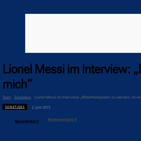
Lionel Messi im Interview: „M
mich“
Start
Sonstiges
Lionel Messi im Interview: „Mittelfeldspieler zu werden, ist e
SONSTIGES
2. Juni 2015
Kommentare
0
Barcelonitis11