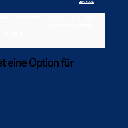
Anmelden
NEWS
WETTBEWERBE
STADION
VIDEO
BILDER
UNTERSTÜTZER WERDEN
COMMUNITY
st eine Option für