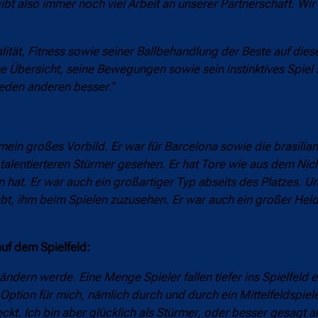
bt also immer noch viel Arbeit an unserer Partnerschaft. Wir
ität, Fitness sowie seiner Ballbehandlung der Beste auf die
ine Übersicht, seine Bewegungen sowie sein instinktives Spiel 
jeden anderen besser
.“
mein großes Vorbild. Er war für Barcelona sowie die brasilia
alentierteren Stürmer gesehen. Er hat Tore wie aus dem Nich
n hat. Er war auch ein großartiger Typ abseits des Platzes. U
bt, ihm beim Spielen zuzusehen. Er war auch ein großer Held
uf dem Spielfeld:
ndern werde. Eine Menge Spieler fallen tiefer ins Spielfeld e
 Option für mich, nämlich durch und durch ein Mittelfeldspiel
eckt. Ich bin aber glücklich als Stürmer, oder besser gesagt al