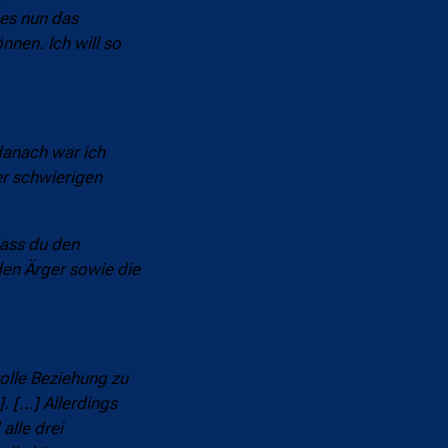
 es nun das
nnen. Ich will so
 danach war ich
er schwierigen
dass du den
den Ärger sowie die
tolle Beziehung zu
. […] Allerdings
alle drei