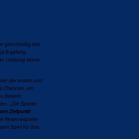
r gleichzeitig das
rça B gelang
er Leistung seiner
eler der ersten und
te Chancen, um
u diesem
ten.
„Die Spieler
sem Zeitpunkt
ie Reservespieler
sem Spiel für das