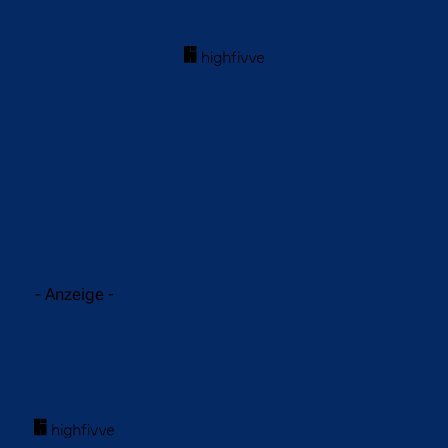
acebook
Twitter
WhatsApp
- Anzeige -