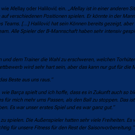
wie Afellay oder Halilović ein.
„Afellay ist in einer anderen Si
nn auf verschiedenen Positionen spielen. Er könnte in der Man
s Teams. […] Halilović hat sein Können bereits gezeigt, aber 
Team. Alle Spieler der B-Mannschaft haben sehr intensiv gespie
en und dem Trainer die Wahl zu erschweren, welchen Torhüter 
ettbewerb wird sehr hart sein, aber das kann nur gut für die 
 das Beste aus uns raus.“
 wie Barça spielt und ich hoffe, dass es in Zukunft auch so bl
es für mich mehr ums Passen, als den Ball zu stoppen. Das ist
en. Es war unser erstes Spiel und es war ganz gut.“
 spielen. Die Außenspieler hatten sehr viele Freiheiten. Es w
htig für unsere Fitness für den Rest der Saisonvorbereitung.“