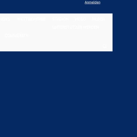
Anmelden
NEWS
WETTBEWERBE
STADION
VIDEO
BILDER
UNTERSTÜTZER WERDEN
COMMUNITY