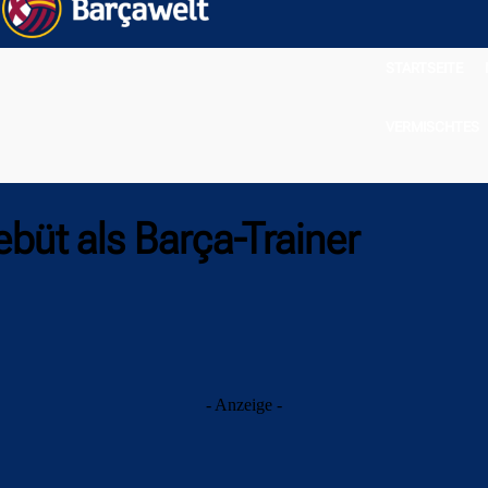
STARTSEITE
VERMISCHTES
büt als Barça-Trainer
- Anzeige -