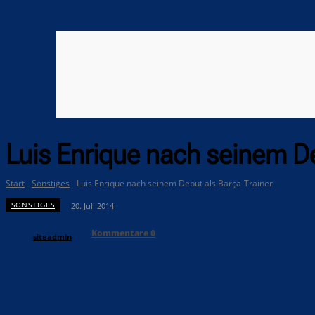
Luis Enrique nach seinem De
Start
Sonstiges
Luis Enrique nach seinem Debüt als Barça-Trainer
SONSTIGES
20. Juli 2014
Kommentare
0
siteadmin