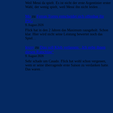
Weil Messi da spielt. Es ist nicht der erste Argentinier erster
Wahl, der wenig spielt, weil Messi ihn nicht leiden…
Mo
zu
Ferran Torres entscheidet sich offenbar für
PSG
9. August 2026
Flick hat in den 2 Jahren das Maximum rausgeholt. Schon
klar. Hier wird nicht seine Leistung bewertet noch das
Spiel…
lexxy
zu
Duo soll Klub verlassen: „Ich gebe ihnen
diesen Ratschlag“
9. August 2026
Sehr schade um Casado. Flick hat wohl schon vergessen,
wem er seine überragende erste Saison zu verdanken hatte.
Das waren…
BILDERGALERIEN
Barça zurück im Camp Nou: Der große Comeback-Tag in Bildern
22. November 2025