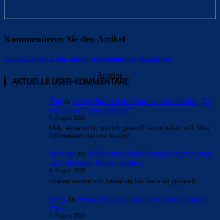
Kommentieren Sie den Artikel
Loggen Sie sich ein, um einen Kommentar abzugeben
- Anzeige -
AKTUELLE USER-KOMMENTARE
Tini
zu
Araújo hat sich bei Barça verabschiedet: „Er
will etwas Neues machen“
9. August 2026
Meh, weiss nicht, was ich generell davon halten soll. Was
differenziert ihn von Araujo?
merenge
zu
Araújo hat sich bei Barça verabschiedet:
„Er will etwas Neues machen“
9. August 2026
cristian romero von tottenham bei barca im gespräch
lexxy
zu
Ferran Torres entscheidet sich offenbar für
PSG
9. August 2026