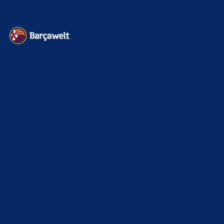
Heim und auswärts: Das sollen die Trikots von Barça für die Saison
2025/26 sein
6. Januar 2025
WEITERE KATEGORIEN
News
4693
xTop News
4118
La Liga
3264
Champions League
1112
Interview & PK
888
Sonstiges
675
Kader
626
Transfermarkt
601
Impressum
Datenschutz