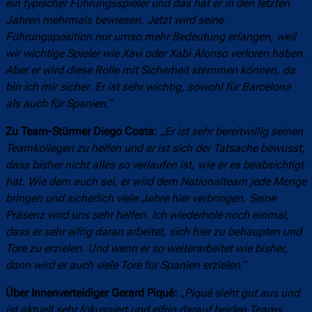
ein typischer Führungsspieler und das hat er in den letzten
Jahren mehrmals bewiesen. Jetzt wird seine
Führungsposition nur umso mehr Bedeutung erlangen, weil
wir wichtige Spieler wie Xavi oder Xabi Alonso verloren haben.
Aber er wird diese Rolle mit Sicherheit stemmen können, da
bin ich mir sicher. Er ist sehr wichtig, sowohl für Barcelona
als auch für Spanien.
“
Zu Team-Stürmer Diego Costa:
„
Er ist sehr bereitwillig seinen
Teamkollegen zu helfen und er ist sich der Tatsache bewusst,
dass bisher nicht alles so verlaufen ist, wie er es beabsichtigt
hat. Wie dem auch sei, er wird dem Nationalteam jede Menge
bringen und sicherlich viele Jahre hier verbringen. Seine
Präsenz wird uns sehr helfen. Ich wiederhole noch einmal,
dass er sehr eifrig daran arbeitet, sich hier zu behaupten und
Tore zu erzielen. Und wenn er so weiterarbeitet wie bisher,
dann wird er auch viele Tore für Spanien erzielen
.“
Über Innenverteidiger Gerard Piqué:
„
Piqué sieht gut aus und
ist aktuell sehr fokussiert und eifrig darauf beiden Teams,