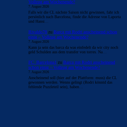
- Anzeige -
AKTUELLE USER-KOMMENTARE
mnl
zu
Barça mit Rodri anscheinend schon einig –
Vollzug am Wochenende?
7. August 2026
Ich hoffe wir bekommen den Rodri-Deal bald
abgeschlossen. Ein „Here we go“ am heutigen Tage noch
wäre super. Ferran Torres…
ChrisR
zu
Barça mit Rodri anscheinend schon einig –
Vollzug am Wochenende?
7. August 2026
...mit de Jong tauschen, das wärs
Bojan
zu
Barça mit Rodri anscheinend schon einig –
Vollzug am Wochenende?