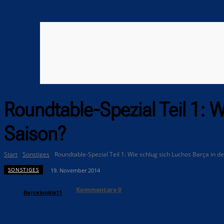
Roundtable-Spezial Teil 1: W
Saison?
Start
Sonstiges
Roundtable-Spezial Teil 1: Wie schlug sich Luchos Barça in d
SONSTIGES
19. November 2014
Kommentare
0
Barcelonitis11