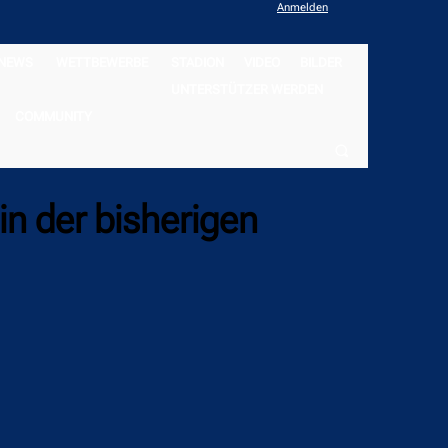
Anmelden
NEWS
WETTBEWERBE
STADION
VIDEO
BILDER
UNTERSTÜTZER WERDEN
COMMUNITY
in der bisherigen