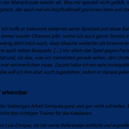
der Marschroute wieder ab. Was mir speziell nicht gefällt, i
geholt, der auch mal ein Kopfballduell gewinnen kann und dann
. Ich hoffe er bekommt weiterhin seine Spielzeit und diese Sa
nd immer wieder Chancen gibt, wobei ich auch gerne Sandro i
 wenig stört mich auch, dass Masche weiterhin als Innenverte
erne auch neben Busquets. […]
Vor allem das Spiel gegen Paris
hat und, ob das, was wir momentan gerade sehen, den Umste
erst verinnerlichen muss.
Zurzeit habe ich ein sehr zwiespält
Die will ich ihm aber auch zugestehen, sofern er daraus geler
‘ erkennbar
t der bisherigen Arbeit Enriques ganz und gar nicht zufrieden. 
cht den richtigen Trainer für die Katalanen.
n Luis Enrique, da mir seine Referenzen schlicht und ergreife