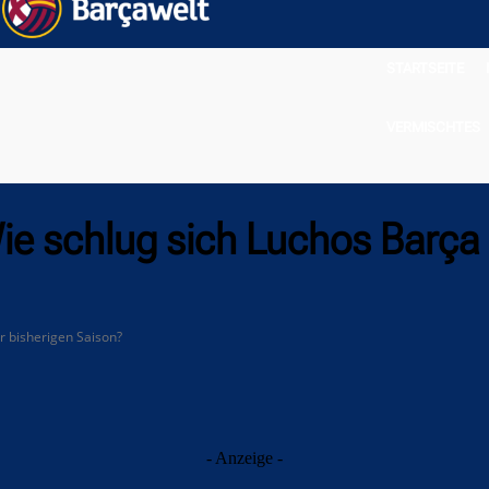
STARTSEITE
VERMISCHTES
ie schlug sich Luchos Barça 
er bisherigen Saison?
- Anzeige -