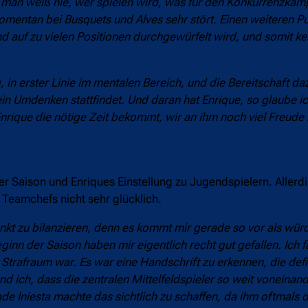
 man weiß nie, wer spielen wird, was für den Konkurrenzkampf
omentan bei Busquets und Alves sehr stört. Einen weiteren Pu
t und auf zu vielen Positionen durchgewürfelt wird, und somit 
in erster Linie im mentalen Bereich, und die Bereitschaft dazu
in Umdenken stattfindet. Und daran hat Enrique, so glaube i
Enrique die nötige Zeit bekommt, wir an ihm noch viel Freud
er Saison und Enriques Einstellung zu Jugendspielern. Allerdi
Teamchefs nicht sehr glücklich.
punkt zu bilanzieren, denn es kommt mir gerade so vor als wü
ginn der Saison haben mir eigentlich recht gut gefallen. Ich f
m Strafraum war.
Es war eine Handschrift zu erkennen, die def
d ich, dass die zentralen Mittelfeldspieler so weit voneinand
e Iniesta machte das sichtlich zu schaffen, da ihm oftmals d