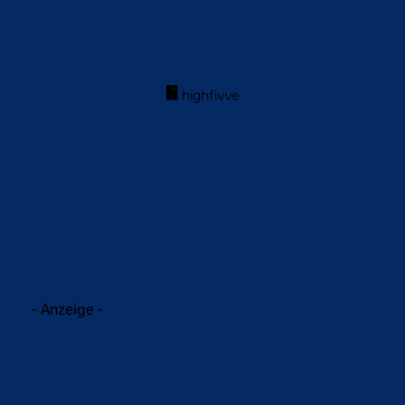
acebook
Twitter
WhatsApp
- Anzeige -