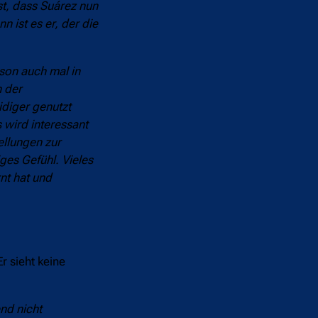
st, dass Suárez nun
 ist es er, der die
ison auch mal in
n der
idiger genutzt
 wird interessant
llungen zur
iges Gefühl. Vieles
nt hat und
Er sieht keine
nd nicht