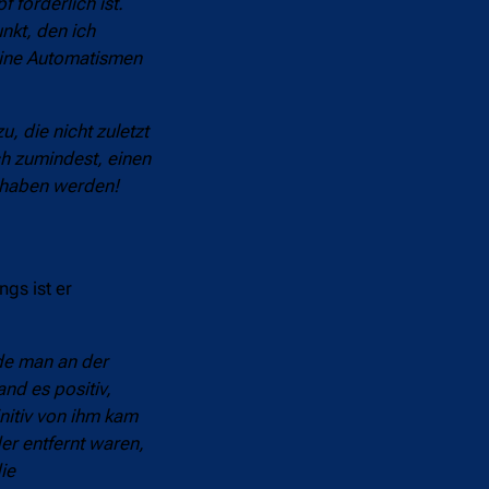
 förderlich ist.
nkt, den ich
keine Automatismen
, die nicht zuletzt
ch zumindest, einen
e haben werden!
ngs ist er
rde man an der
and es positiv,
initiv von ihm kam
er entfernt waren,
ie