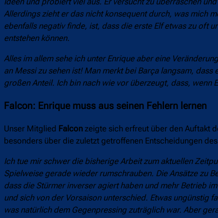
Ideen und probiert viel aus. Er versucht zu überraschen und
Allerdings zieht er das nicht konsequent durch, was mich m
ebenfalls negativ finde, ist, dass die erste Elf etwas zu of
entstehen können.
Alles im allem sehe ich unter Enrique aber eine Veränderung, 
an Messi zu sehen ist! Man merkt bei Barça langsam, dass e
großen Anteil. Ich bin nach wie vor überzeugt, dass, wenn 
Falcon: Enrique muss aus seinen Fehlern lernen
Unser Mitglied
Falcon
zeigte sich erfreut über den Auftakt d
besonders über die zuletzt getroffenen Entscheidungen des 
Ich tue mir schwer die bisherige Arbeit zum aktuellen Zeit
Spielweise gerade wieder rumschrauben.
Die Ansätze zu Be
dass die Stürmer inverser agiert haben und mehr Betrieb i
und sich von der Vorsaison unterschied.
Etwas ungünstig fan
was natürlich dem Gegenpressing zuträglich war. Aber gerad