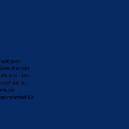
ründet zwar
 Bereichen das
Ketten vor den
esetzt und zu
onieren
Besonnenheit für