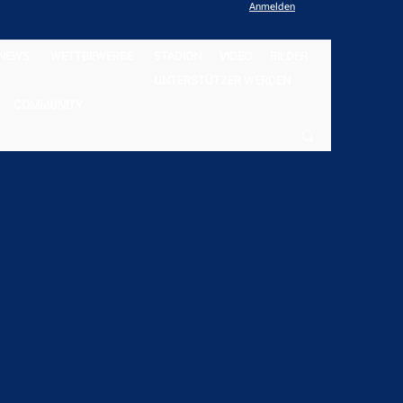
Anmelden
NEWS
WETTBEWERBE
STADION
VIDEO
BILDER
UNTERSTÜTZER WERDEN
COMMUNITY