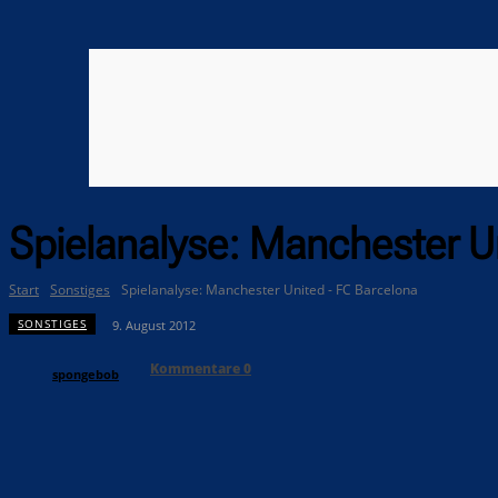
Spielanalyse: Manchester U
Start
Sonstiges
Spielanalyse: Manchester United - FC Barcelona
SONSTIGES
9. August 2012
Kommentare
0
spongebob