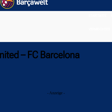
STARTSEITE
VERMISCHTES
nited – FC Barcelona
- Anzeige -