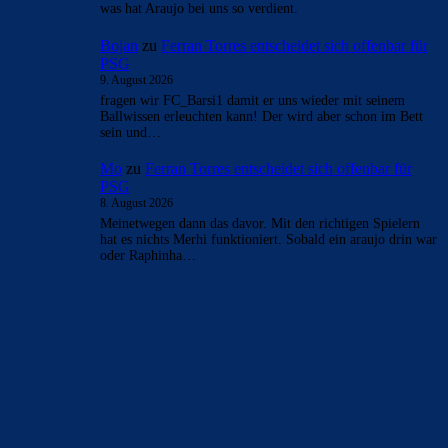
- Anzeige -
AKTUELLE USER-KOMMENTARE
CulersTony
zu
Duo soll Klub verlassen: „Ich gebe
ihnen diesen Ratschlag“
9. August 2026
Finde es fair vom Verein, den Spielern reinen Wein
einzuschenken
CulersTony
zu
Araújo hat sich bei Barça
verabschiedet: „Er will etwas Neues machen“