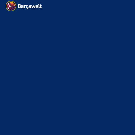
BILDERGALERIEN
Barça zurück im Camp Nou: Der große Comeback-Tag in Bildern
22. November 2025
Heim und auswärts: Das sollen die Trikots von Barça für die Saison
2025/26 sein
6. Januar 2025
WEITERE KATEGORIEN
News
4697
xTop News
4124
La Liga
3264
Champions League
1112
Interview & PK
888
Sonstiges
675
Kader
626
Transfermarkt
605