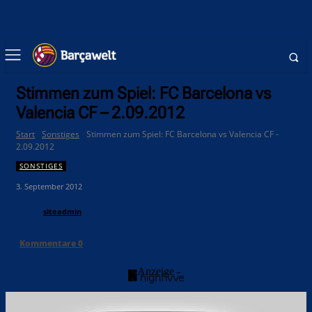
Stimmen zum Spiel: FC Barcelona vs
Valencia CF – 2.09.2012
Start
Sonstiges
Stimmen zum Spiel: FC Barcelona vs Valencia CF -
2.09.2012
SONSTIGES
3. September 2012
siteadmin
Kommentare
0
- Anzeige -