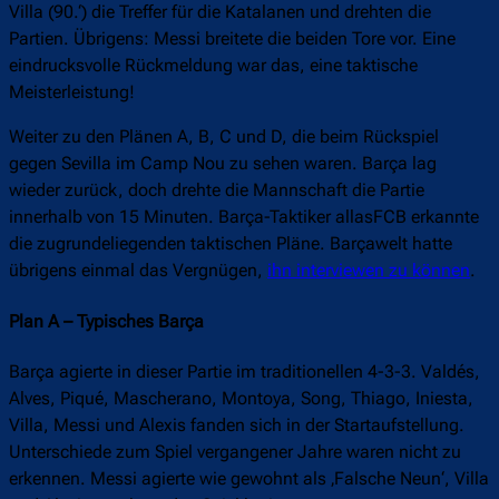
Villa (90.‘) die Treffer für die Katalanen und drehten die
Partien. Übrigens: Messi breitete die beiden Tore vor. Eine
eindrucksvolle Rückmeldung war das, eine taktische
Meisterleistung!
Weiter zu den Plänen A, B, C und D, die beim Rückspiel
gegen Sevilla im Camp Nou zu sehen waren. Barça lag
wieder zurück, doch drehte die Mannschaft die Partie
innerhalb von 15 Minuten. Barça-Taktiker allasFCB erkannte
die zugrundeliegenden taktischen Pläne. Barçawelt hatte
übrigens einmal das Vergnügen,
ihn interviewen zu können
.
Plan A – Typisches Barça
Barça agierte in dieser Partie im traditionellen 4-3-3. Valdés,
Alves, Piqué, Mascherano, Montoya, Song, Thiago, Iniesta,
Villa, Messi und Alexis fanden sich in der Startaufstellung.
Unterschiede zum Spiel vergangener Jahre waren nicht zu
erkennen. Messi agierte wie gewohnt als ‚Falsche Neun‘, Villa