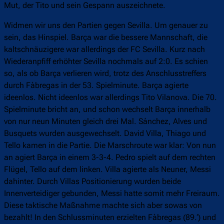
Mut, der Tito und sein Gespann auszeichnete.
Widmen wir uns den Partien gegen Sevilla. Um genauer zu
sein, das Hinspiel. Barça war die bessere Mannschaft, die
kaltschnäuzigere war allerdings der FC Sevilla. Kurz nach
Wiederanpfiff erhöhter Sevilla nochmals auf 2:0. Es schien
so, als ob Barça verlieren wird, trotz des Anschlusstreffers
durch Fàbregas in der 53. Spielminute. Barça agierte
ideenlos. Nicht ideenlos war allerdings Tito Vilanova. Die 70.
Spielminute bricht an, und schon wechselt Barça innerhalb
von nur neun Minuten gleich drei Mal. Sánchez, Alves und
Busquets wurden ausgewechselt. David Villa, Thiago und
Tello kamen in die Partie. Die Marschroute war klar: Von nun
an agiert Barça in einem 3-3-4. Pedro spielt auf dem rechten
Flügel, Tello auf dem linken. Villa agierte als Neuner, Messi
dahinter. Durch Villas Positionierung wurden beide
Innenverteidiger gebunden, Messi hatte somit mehr Freiraum.
Diese taktische Maßnahme machte sich aber sowas von
bezahlt! In den Schlussminuten erzielten Fàbregas (89.‘) und