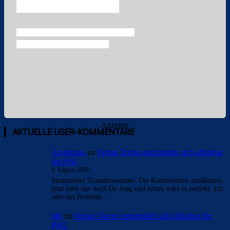
- Anzeige -
AKTUELLE USER-KOMMENTARE
Azulgrana
zu
Ferran Torres entscheidet sich offenbar
für PSG
8. August 2026
Spannender Transfersommer. Die Kaderleichen ausdünnen,
jetzt fehlt nur noch De Jong und schon wäre es perfekt. Ich
sehe das Problem…
Mo
zu
Ferran Torres entscheidet sich offenbar für
PSG