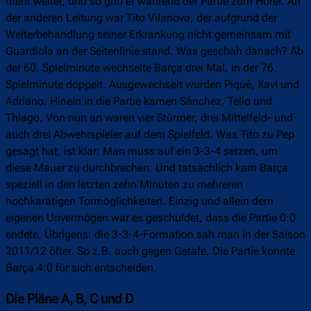
mehr weiter, und so griff er während der Partie zum Hörer. An
der anderen Leitung war Tito Vilanova, der aufgrund der
Weiterbehandlung seiner Erkrankung nicht gemeinsam mit
Guardiola an der Seitenlinie stand. Was geschah danach? Ab
der 60. Spielminute wechselte Barça drei Mal, in der 76.
Spielminute doppelt. Ausgewechselt wurden Piqué, Xavi und
Adriano. Hinein in die Partie kamen Sánchez, Tello und
Thiago. Von nun an waren vier Stürmer, drei Mittelfeld- und
auch drei Abwehrspieler auf dem Spielfeld. Was Tito zu Pep
gesagt hat, ist klar: Man muss auf ein 3-3-4 setzen, um
diese Mauer zu durchbrechen. Und tatsächlich kam Barça
speziell in den letzten zehn Minuten zu mehreren
hochkarätigen Tormöglichkeiten. Einzig und allein dem
eigenen Unvermögen war es geschuldet, dass die Partie 0:0
endete. Übrigens: die 3-3-4-Formation sah man in der Saison
2011/12 öfter. So z.B. auch gegen Getafe. Die Partie konnte
Barça 4:0 für sich entscheiden.
Die Pläne A, B, C und D