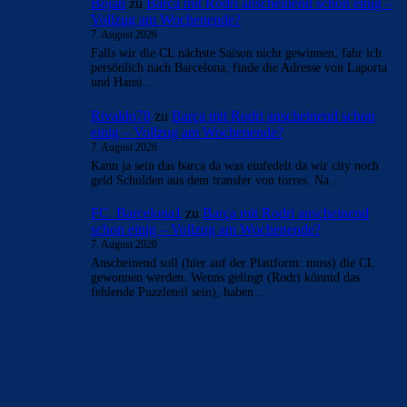
Bojan
zu
Barça mit Rodri anscheinend schon einig –
Vollzug am Wochenende?
7. August 2026
Falls wir die CL nächste Saison nicht gewinnen, fahr ich
persönlich nach Barcelona, finde die Adresse von Laporta
und Hansi…
Rivaldo78
zu
Barça mit Rodri anscheinend schon
einig – Vollzug am Wochenende?
7. August 2026
Kann ja sein das barca da was einfedelt da wir city noch
geld Schulden aus dem transfer von torres. Na…
FC_Barcelona1
zu
Barça mit Rodri anscheinend
schon einig – Vollzug am Wochenende?
7. August 2026
Anscheinend soll (hier auf der Plattform: muss) die CL
gewonnen werden. Wenns gelingt (Rodri könntd das
fehlende Puzzleteil sein), haben…
BILDERGALERIEN
Barça zurück im Camp Nou: Der große Comeback-Tag in Bildern