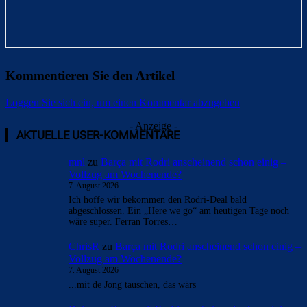
Kommentieren Sie den Artikel
Loggen Sie sich ein, um einen Kommentar abzugeben
- Anzeige -
AKTUELLE USER-KOMMENTARE
mnl
zu
Barça mit Rodri anscheinend schon einig –
Vollzug am Wochenende?
7. August 2026
Ich hoffe wir bekommen den Rodri-Deal bald
abgeschlossen. Ein „Here we go“ am heutigen Tage noch
wäre super. Ferran Torres…
ChrisR
zu
Barça mit Rodri anscheinend schon einig –
Vollzug am Wochenende?
7. August 2026
...mit de Jong tauschen, das wärs