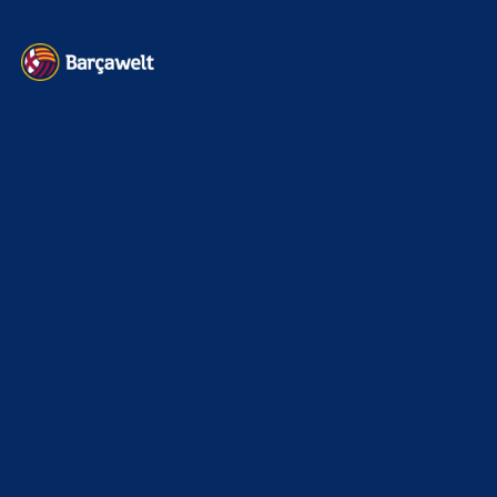
News
4695
xTop News
4121
La Liga
3264
Champions League
1112
Interview & PK
888
Sonstiges
675
Kader
626
Transfermarkt
603
Impressum
Datenschutz
Kontakt