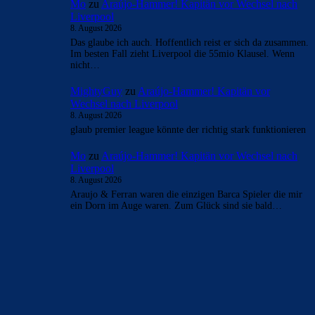
- Anzeige -
AKTUELLE USER-KOMMENTARE
Cule777
zu
Barça mit Rodri anscheinend schon einig
– Vollzug am Wochenende?
8. August 2026
Am Samstagmorgen, vor dem Barça-Spiel gegen
Nottingham Forest und Udinese im Pokal von Freiland-
Venedigen, ist die große Nachricht, dass Marc…
Bojan
zu
Araújo-Hammer! Kapitän vor Wechsel nach
Liverpool
8. August 2026
ich hab sooooo ein krasses gefühl, dass der Rodri Deal ins
wasser fällt. Gestern angeblich "alle parteien sind sich
einigig"...…
Mo
zu
Araújo-Hammer! Kapitän vor Wechsel nach
Liverpool
8. August 2026
Das glaube ich auch. Hoffentlich reist er sich da zusammen.
Im besten Fall zieht Liverpool die 55mio Klausel. Wenn