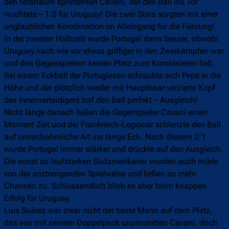
den Strafraum sprintenten Cavani, der den Ball ins Tor
wuchtete – 1:0 für Uruguay! Die zwei Stars sorgten mit einer
unglaublichen Kombination im Alleingang für die Führung!
In der zweiten Halbzeit wurde Portugal dann besser, obwohl
Uruguay nach wie vor etwas griffiger in den Zweikämpfen war
und den Gegenspielern keinen Platz zum Kombinieren ließ.
Bei einem Eckball der Portugiesen schraubte sich Pepe in die
Höhe und der plötzlich wieder mit Haupthaar verzierte Kopf
des Innenverteidigers traf den Ball perfekt – Ausgleich!
Nicht lange danach ließen die Gegenspieler Cavani einen
Moment Zeit und der Frankreich-Legionär schlenzte den Ball
auf unnachahmliche Art ins lange Eck. Nach diesem 2:1
wurde Portugal immer stärker und drückte auf den Ausgleich.
Die sonst so laufstarken Südamerikaner wurden auch müde
von der anstrengenden Spielweise und ließen so mehr
Chancen zu. Schlussendlich blieb es aber beim knappen
Erfolg für Uruguay.
Luis Suárez war zwar nicht der beste Mann auf dem Platz,
das war mit seinem Doppelpack unumstritten Cavani, doch