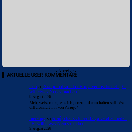
- Anzeige -
AKTUELLE USER-KOMMENTARE
Tini
zu
Araújo hat sich bei Barça verabschiedet: „Er
will etwas Neues machen“
9. August 2026
Meh, weiss nicht, was ich generell davon halten soll. Was
differenziert ihn von Araujo?
merenge
zu
Araújo hat sich bei Barça verabschiedet:
„Er will etwas Neues machen“
9. August 2026