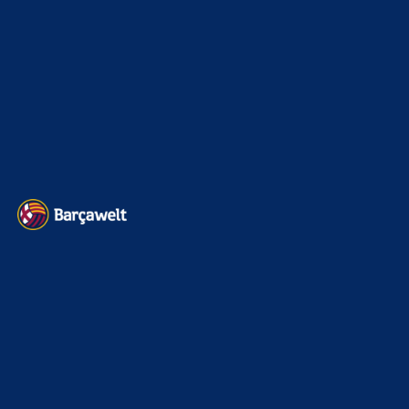
BILDERGALERIEN
Barça zurück im Camp Nou: Der große Comeback-Tag in Bildern
22. November 2025
Heim und auswärts: Das sollen die Trikots von Barça für die Saison
2025/26 sein
6. Januar 2025
WEITERE KATEGORIEN
News
4692
xTop News
4117
La Liga
3264
Champions League
1112
Interview & PK
888
Sonstiges
675
Kader
626
Transfermarkt
600