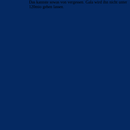
Wenn die es schaffen noch Alvarez über die Bühne zu
bringen… das wäre der wahrscheinlich beste
Transfersommer der Vereinsgeschichte. Cancelo…
DonQ
zu
Rodri-Transfer zu Real stockt: Jetzt mischt
auch Barcelona mit
6. August 2026
Rodri zu Barca, ich glaub ich spinn. Hab ja bereits während
der WM hier auf dem Formu geschrieben, das wäre…
Cule777
zu
Rodri-Transfer zu Real stockt: Jetzt
mischt auch Barcelona mit
6. August 2026
feste Ablöse von wohl 125 Millionen Euro für den 19-
Jährige, die durch diverse Bonusvereinbarungen sogar noch
auf 140 Millionen Euro…
Mo
zu
Rodri-Transfer zu Real stockt: Jetzt mischt
auch Barcelona mit
6. August 2026
Das kannste sowas von vergessen. Gala wird ihn nicht unter
120mio gehen lassen.