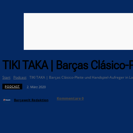
TIKI TAKA | Barças Clásico-P
Start
Podcast
TIKI TAKA | Barças Clásico-Pleite und Handspiel-Aufreger in La
PODCAST
2. März 2020
Kommentare
0
Barçawelt Redaktion