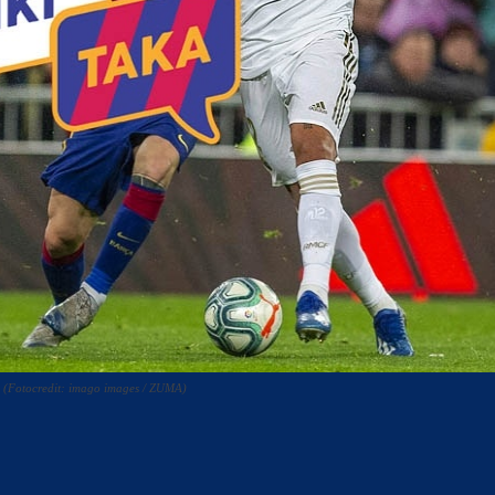
. (Fotocredit: imago images / ZUMA)
acebook
Twitter
WhatsApp