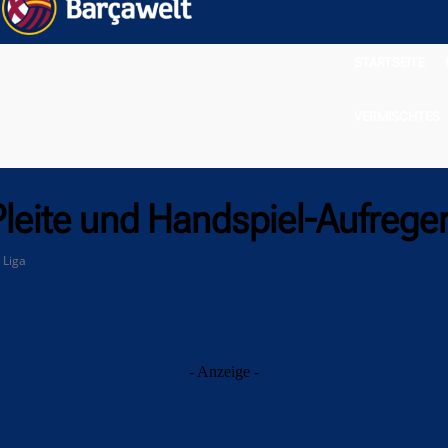
STARTSEITE
VERMISCHTES
leite und Handspiel-Aufreger
 Liga
- Anzeige -