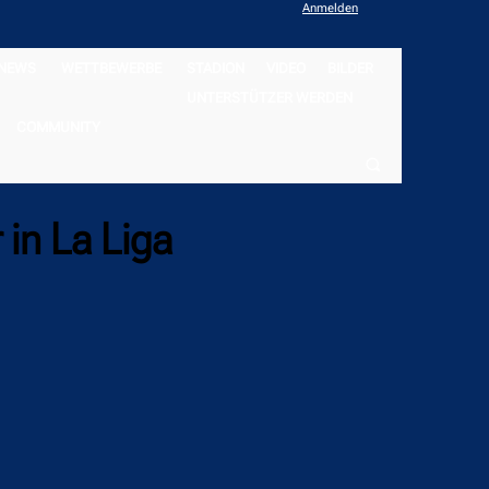
Anmelden
NEWS
WETTBEWERBE
STADION
VIDEO
BILDER
UNTERSTÜTZER WERDEN
COMMUNITY
 in La Liga