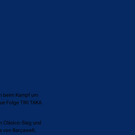
uch beim Kampf um
eue Folge TIKI TAKA
en Clásico-Sieg und
a von Barçawelt,