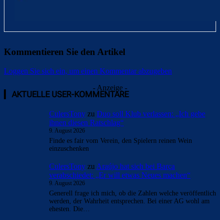
Kommentieren Sie den Artikel
Loggen Sie sich ein, um einen Kommentar abzugeben
- Anzeige -
AKTUELLE USER-KOMMENTARE
CulersTony
zu
Duo soll Klub verlassen: „Ich gebe
ihnen diesen Ratschlag“
9. August 2026
Finde es fair vom Verein, den Spielern reinen Wein
einzuschenken
CulersTony
zu
Araújo hat sich bei Barça
verabschiedet: „Er will etwas Neues machen“
9. August 2026
Generell frage ich mich, ob die Zahlen welche veröffentlich
werden, der Wahrheit entsprechen. Bei einer AG wohl am
ehesten. Die…