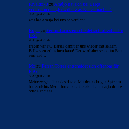
Rivaldo78
zu
Araújo hat sich bei Barça
verabschiedet: „Er will etwas Neues machen“
9. August 2026
was hat Araujo bei uns so verdient.
Bojan
zu
Ferran Torres entscheidet sich offenbar für
PSG
9. August 2026
fragen wir FC_Barsi1 damit er uns wieder mit seinem
Ballwissen erleuchten kann! Der wird aber schon im Bett
sein und…
Mo
zu
Ferran Torres entscheidet sich offenbar für
PSG
8. August 2026
Meinetwegen dann das davor. Mit den richtigen Spielern
hat es nichts Merhi funktioniert. Sobald ein araujo drin war
oder Raphinha…
BILDERGALERIEN
Barça zurück im Camp Nou: Der große Comeback-Tag in Bildern