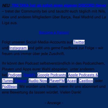
NEU
:
TIKI TAKA hat ab sofort einen eigenen DISCORD-Server
– tretet der Community bei und tauscht euch täglich mit Nils,
Alex und anderen Mitgliedern über Barça, Real Madrid und La
Liga aus.
Become a Patron!
Folgt unseren Social-Media-Accounts auf
Twitter
und
Instagram
und gebt uns gerne Feedback zur Folge – wir
freuen uns immer über jede Zuschrift.
Ihr könnt den Podcast selbstverständlich in den Podcatchern,
Playern und Apps eurer Wahl abspielen, unter anderem
bei
Podigee
,
Spotify
,
Google Podcasts
,
Apple Podcasts &
iTunes
,
Deezer
,
Audio Now
,
PlayerFM
,
Acast
,
Castbox
, oder
PodBean
. Wir würden uns freuen, wenn ihr uns abonniert und
eine Bewertung da lassen würdet. Vielen Dank!
- Anzeige -