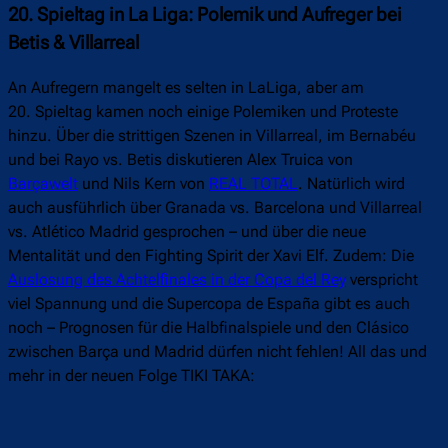
20. Spieltag in La Liga: Polemik und Aufreger bei
Betis & Villarreal
An Aufregern mangelt es selten in LaLiga, aber am
20.
Spieltag
kamen noch einige Polemiken und Proteste
hinzu. Über die strittigen Szenen in Villarreal, im Bernabéu
und bei Rayo vs. Betis diskutieren Alex Truica von
Barçawelt
und Nils Kern von
REAL TOTAL
. Natürlich wird
auch ausführlich über Granada vs. Barcelona und Villarreal
vs. Atlético Madrid gesprochen – und über die neue
Mentalität und den Fighting Spirit der Xavi Elf. Zudem: Die
Auslosung des Achtelfinales in der Copa del Rey
verspricht
viel
Spannung u
nd die Supercopa de España gibt es auch
noch – Prognosen für die Halbfinalspiele und den Clásico
zwischen Barça und Madrid dürfen nicht fehlen! All das und
mehr in der neuen Folge TIKI TAKA: