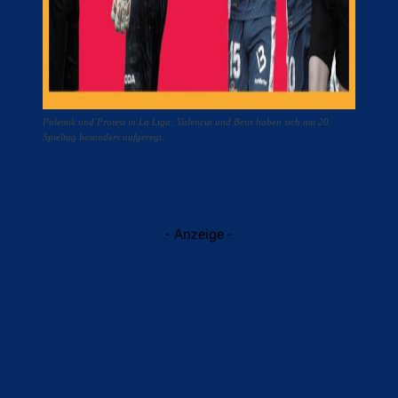
Polemik und Protest in La Liga: Valencia und Betis haben sich am 20.
Spieltag besonders aufgeregt.
- Anzeige -