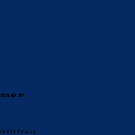
rdon ab. Im
.
elden, hat sich