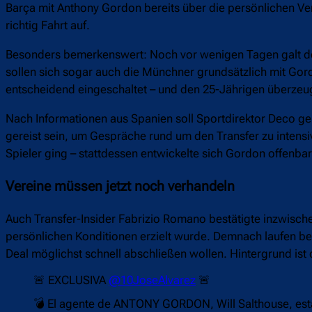
Barça mit Anthony Gordon bereits über die persönlichen Ve
richtig Fahrt auf.
Besonders bemerkenswert: Noch vor wenigen Tagen galt der
sollen sich sogar auch die Münchner grundsätzlich mit Gord
entscheidend eingeschaltet – und den 25-Jährigen überzeu
Nach Informationen aus Spanien soll Sportdirektor Deco g
gereist sein, um Gespräche rund um den Transfer zu intens
Spieler ging – stattdessen entwickelte sich Gordon offenba
Vereine müssen jetzt noch verhandeln
Auch Transfer-Insider Fabrizio Romano bestätigte inzwisch
persönlichen Konditionen erzielt wurde. Demnach laufen be
Deal möglichst schnell abschließen wollen. Hintergrund ist
🚨 EXCLUSIVA
@10JoseAlvarez
🚨
💣 El agente de ANTONY GORDON, Will Salthouse, está