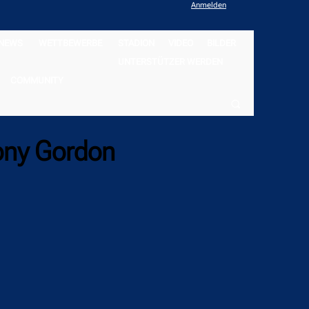
Anmelden
NEWS
WETTBEWERBE
STADION
VIDEO
BILDER
UNTERSTÜTZER WERDEN
COMMUNITY
ony Gordon