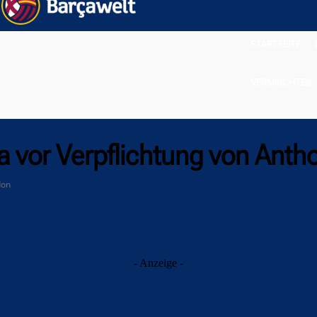
STARTSEITE
VERMISCHTES
 vor Verpflichtung von Anth
don
- Anzeige -