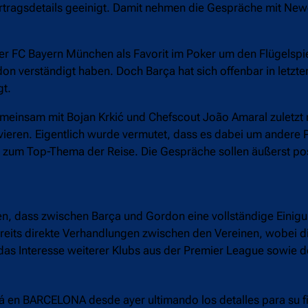
rtragsdetails geeinigt. Damit nehmen die Gespräche mit New
 FC Bayern München als Favorit im Poker um den Flügelspie
on verständigt haben. Doch Barça hat sich offenbar in letzt
gt.
emeinsam mit Bojan Krkić und Chefscout João Amaral zuletz
ivieren. Eigentlich wurde vermutet, dass es dabei um andere
r zum Top-Thema der Reise. Die Gespräche sollen äußerst posi
en, dass zwischen Barça und Gordon eine vollständige Einigu
reits direkte Verhandlungen zwischen den Vereinen, wobei d
 das Interesse weiterer Klubs aus der Premier League sowie 
 en BARCELONA desde ayer ultimando los detalles para su fi