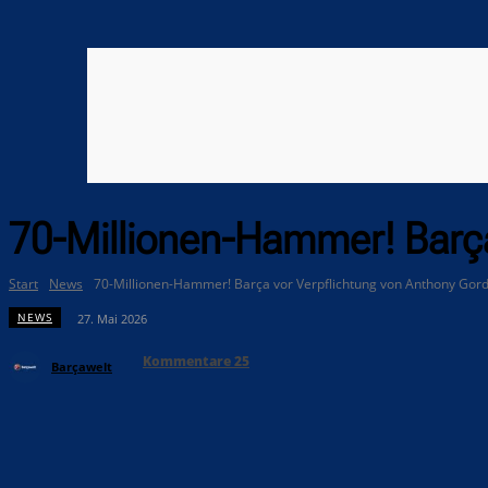
70-Millionen-Hammer! Barça
Start
News
70-Millionen-Hammer! Barça vor Verpflichtung von Anthony Gor
NEWS
27. Mai 2026
Kommentare
25
Barçawelt