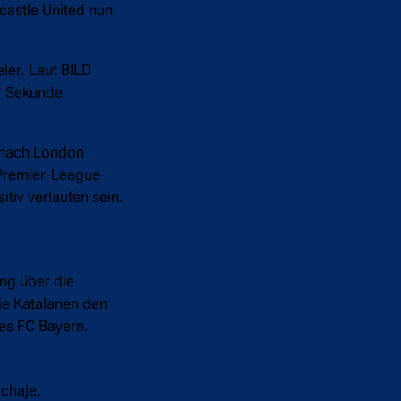
castle United nun
ler. Laut BILD
er Sekunde
t nach London
 Premier-League-
tiv verlaufen sein.
ng über die
ie Katalanen den
des FC Bayern.
chaje.