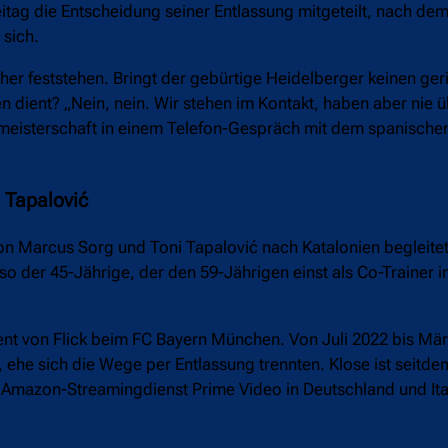
itag die Entscheidung seiner Entlassung mitgeteilt, nach de
 sich.
cher feststehen. Bringt der gebürtige Heidelberger keinen ger
en dient? „Nein, nein. Wir stehen im Kontakt, haben aber nie 
tmeisterschaft in einem Telefon-Gespräch mit dem spanischen
 Tapalović
von Marcus Sorg und Toni Tapalović nach Katalonien begleitet
, so der 45-Jährige, der den 59-Jährigen einst als Co-Trainer 
stent von Flick beim FC Bayern München. Von Juli 2022 bis Mä
ehe sich die Wege per Entlassung trennten. Klose ist seitdem
 Amazon-Streamingdienst Prime Video in Deutschland und Ital