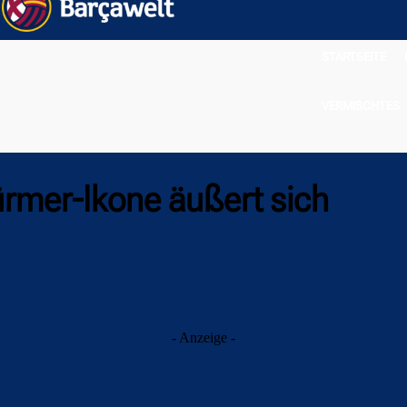
STARTSEITE
VERMISCHTES
türmer-Ikone äußert sich
- Anzeige -