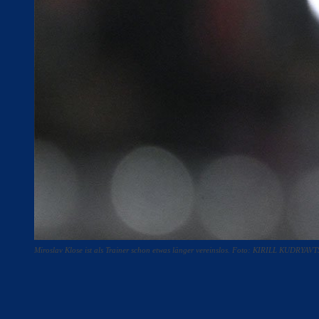
Miroslav Klose ist als Trainer schon etwas länger vereinslos. Foto: KIRILL KUDRYA
Teilen
F