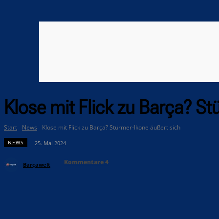
Klose mit Flick zu Barça? S
Start
News
Klose mit Flick zu Barça? Stürmer-Ikone äußert sich
NEWS
25. Mai 2024
Kommentare
4
Barçawelt