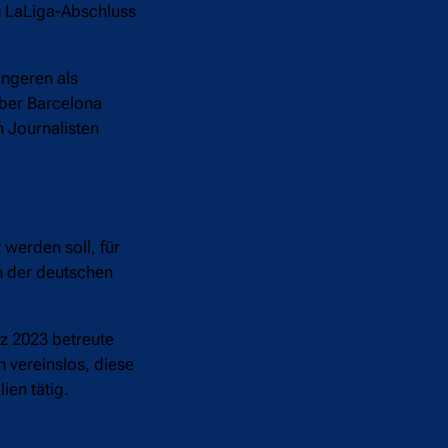
m LaLiga-Abschluss
ingeren als
über Barcelona
 Journalisten
 werden soll, für
in der deutschen
rz 2023 betreute
 vereinslos, diese
ien tätig.