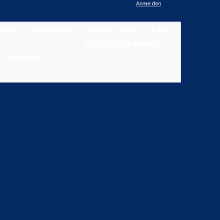
Anmelden
NEWS
WETTBEWERBE
STADION
VIDEO
BILDER
UNTERSTÜTZER WERDEN
COMMUNITY