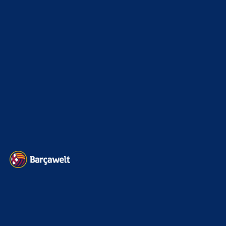
Interview & PK
888
Sonstiges
675
Kader
626
Transfermarkt
601
Impressum
Datenschutz
Kontakt