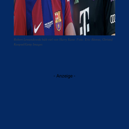
Robert Lewandowski hält viel von Harry Kane. Foto: Eric Alonso, Christof
Koepsel/Getty Images
- Anzeige -