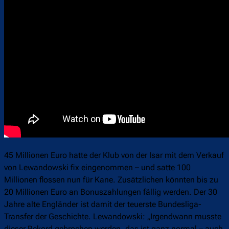
45 Millionen Euro hatte der Klub von der Isar mit dem Verkauf
von Lewandowski fix eingenommen – und satte 100
Millionen flossen nun für Kane. Zusätzlichen könnten bis zu
20 Millionen Euro an Bonuszahlungen fällig werden. Der 30
Jahre alte Engländer ist damit der teuerste Bundesliga-
Transfer der Geschichte. Lewandowski: „Irgendwann musste
dieser Rekord gebrochen werden, das ist ganz normal – auch