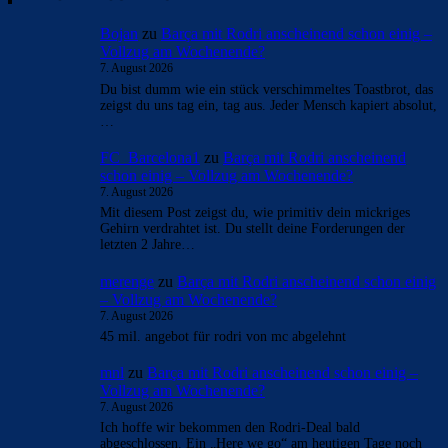
Bojan
zu
Barça mit Rodri anscheinend schon einig –
Vollzug am Wochenende?
7. August 2026
Du bist dumm wie ein stück verschimmeltes Toastbrot, das
zeigst du uns tag ein, tag aus. Jeder Mensch kapiert absolut,
…
FC_Barcelona1
zu
Barça mit Rodri anscheinend
schon einig – Vollzug am Wochenende?
7. August 2026
Mit diesem Post zeigst du, wie primitiv dein mickriges
Gehirn verdrahtet ist. Du stellt deine Forderungen der
letzten 2 Jahre…
merenge
zu
Barça mit Rodri anscheinend schon einig
– Vollzug am Wochenende?
7. August 2026
45 mil. angebot für rodri von mc abgelehnt
mnl
zu
Barça mit Rodri anscheinend schon einig –
Vollzug am Wochenende?
7. August 2026
Ich hoffe wir bekommen den Rodri-Deal bald
abgeschlossen. Ein „Here we go“ am heutigen Tage noch