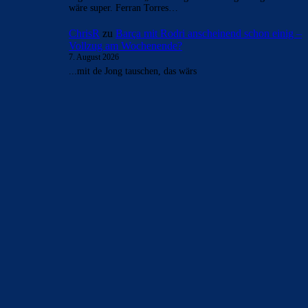
wäre super. Ferran Torres…
ChrisR
zu
Barça mit Rodri anscheinend schon einig –
Vollzug am Wochenende?
7. August 2026
...mit de Jong tauschen, das wärs
BILDERGALERIEN
Barça zurück im Camp Nou: Der große Comeback-Tag in Bildern
22. November 2025
Heim und auswärts: Das sollen die Trikots von Barça für die Saison
2025/26 sein
6. Januar 2025
WEITERE KATEGORIEN
News
4693
xTop News
4118
La Liga
3264
Champions League
1112