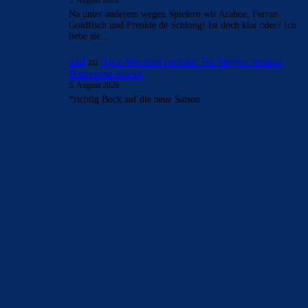
- Anzeige -
AKTUELLE USER-KOMMENTARE
Alma-03
zu
Ajax-Wechsel perfekt: Ter Stegen
verlässt Barcelona erneut
6. August 2026
@dinho84culer Schaun wir mal, aber schön wäre es doch,
wenn wir uns hier rein sportlich fetzen könnten. Aber nein,
dafür…
Bojan
zu
Ajax-Wechsel perfekt: Ter Stegen verlässt
Barcelona erneut
5. August 2026
BTW: Asslani ist vom Markt! eine option weniger, here we
go.
Bojan
zu
Ajax-Wechsel perfekt: Ter Stegen verlässt
Barcelona erneut
5. August 2026
ja das versuche ich mir auch jeden tag einzureden, dass ich
mich auf die kommende saison freue. Schauen wir mal…
Bojan
zu
Ajax-Wechsel perfekt: Ter Stegen verlässt
Barcelona erneut
5. August 2026