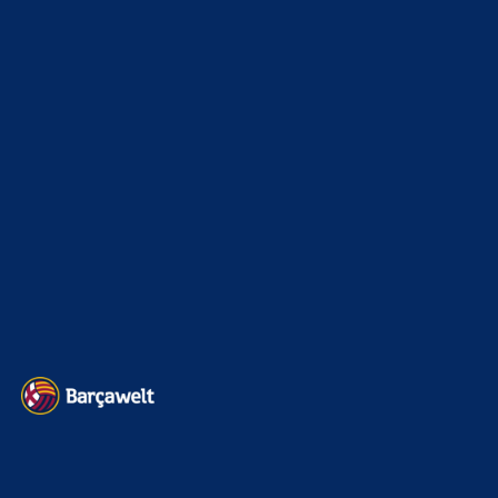
Na unter anderem wegen Spielern wir Arahoe, Ferran
Goldfisch und Frenkie de Schlong! Ist doch klar oder? Ich
liebe sie…
mnl
zu
Ajax-Wechsel perfekt: Ter Stegen verlässt
Barcelona erneut
5. August 2026
*richtig Bock auf die neue Saison
BILDERGALERIEN
Barça zurück im Camp Nou: Der große Comeback-Tag in Bildern
22. November 2025
Heim und auswärts: Das sollen die Trikots von Barça für die Saison
2025/26 sein
6. Januar 2025
WEITERE KATEGORIEN
News
4691
xTop News
4116
La Liga
3264