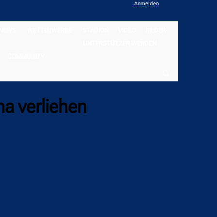
Anmelden
NEWS
WETTBEWERBE
STADION
VIDEO
BILDER
UNTERSTÜTZER WERDEN
COMMUNITY
na verliehen