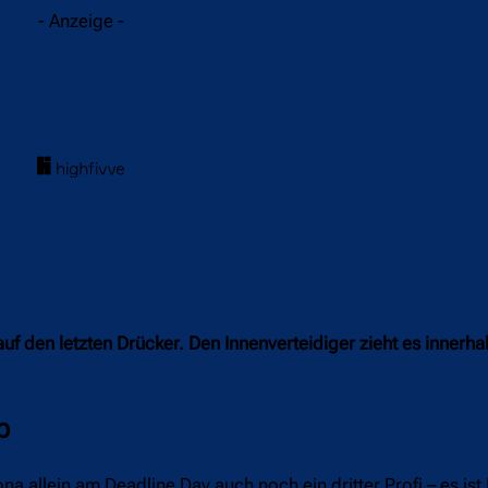
- Anzeige -
uf den letzten Drücker. Den Innenverteidiger zieht es innerh
b
 allein am Deadline Day auch noch ein dritter Profi – es ist 