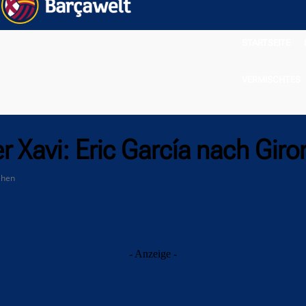
STARTSEITE
VERMISCHTES
 Xavi: Eric García nach Giro
ehen
- Anzeige -