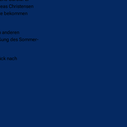
reas Christensen
ätte bekommen
im anderen
ießung des Sommer-
ück nach