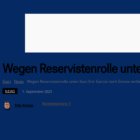
Wegen Reservistenrolle unter
Start
News
Wegen Reservistenrolle unter Xavi: Eric García nach Girona verli
NEWS
1. September 2023
Kommentare
1
Filip Knopp