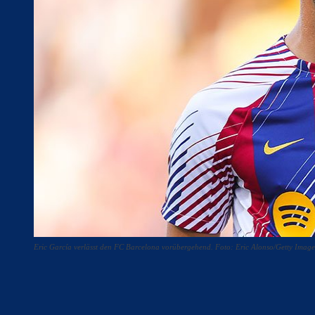
Eric García verlässt den FC Barcelona vorübergehend. Foto: Eric Alonso/Getty Image
Teilen
F