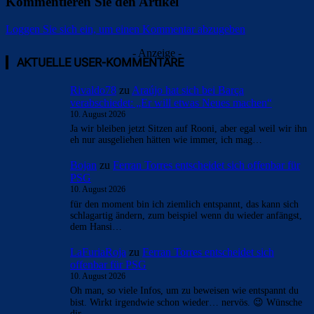
Kommentieren Sie den Artikel
Loggen Sie sich ein, um einen Kommentar abzugeben
- Anzeige -
AKTUELLE USER-KOMMENTARE
Rivaldo78
zu
Araújo hat sich bei Barça
verabschiedet: „Er will etwas Neues machen“
10. August 2026
Ja wir bleiben jetzt Sitzen auf Rooni, aber egal weil wir ihn
eh nur ausgeliehen hätten wie immer, ich mag…
Bojan
zu
Ferran Torres entscheidet sich offenbar für
PSG
10. August 2026
für den moment bin ich ziemlich entspannt, das kann sich
schlagartig ändern, zum beispiel wenn du wieder anfängst,
dem Hansi…
LaFuriaRoja
zu
Ferran Torres entscheidet sich
offenbar für PSG
10. August 2026
Oh man, so viele Infos, um zu beweisen wie entspannt du
bist. Wirkt irgendwie schon wieder… nervös. 😉 Wünsche
dir…