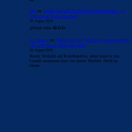
Mo
zu
Araújo hat sich bei Barça verabschiedet: „Er
will etwas Neues machen“
10. August 2026
@bojan haha 😂👍👍
el_tiburon
zu
Araújo hat sich bei Barça verabschiedet:
„Er will etwas Neues machen“
10. August 2026
Roony Verdacht auf Kreuzbandriss, dabei stand er mit
Casadó zusammen kurz vor einem Wechsel. Nicht zu
fassen…
BILDERGALERIEN
Barça zurück im Camp Nou: Der große Comeback-Tag in Bildern
22. November 2025
Heim und auswärts: Das sollen die Trikots von Barça für die Saison
2025/26 sein
6. Januar 2025