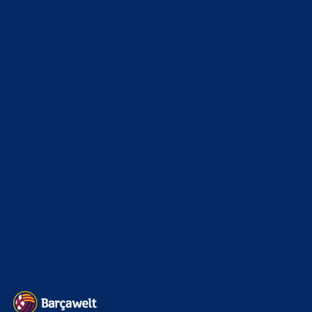
WEITERE KATEGORIEN
News
4699
xTop News
4126
La Liga
3264
Champions League
1112
Interview & PK
888
Sonstiges
675
Kader
626
Transfermarkt
606
Impressum
Datenschutz
Kontakt