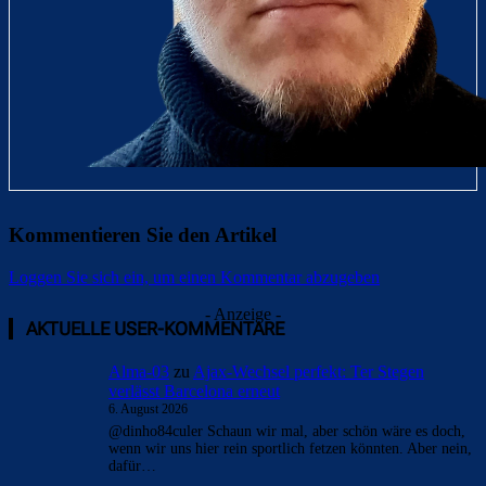
Kommentieren Sie den Artikel
Loggen Sie sich ein, um einen Kommentar abzugeben
- Anzeige -
AKTUELLE USER-KOMMENTARE
Alma-03
zu
Ajax-Wechsel perfekt: Ter Stegen
verlässt Barcelona erneut
6. August 2026
@dinho84culer Schaun wir mal, aber schön wäre es doch,
wenn wir uns hier rein sportlich fetzen könnten. Aber nein,
dafür…