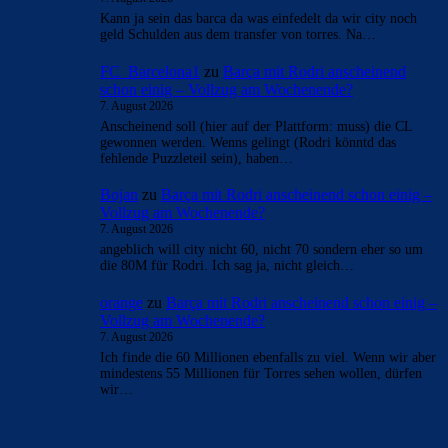
Kann ja sein das barca da was einfedelt da wir city noch
geld Schulden aus dem transfer von torres. Na…
FC_Barcelona1
zu
Barça mit Rodri anscheinend
schon einig – Vollzug am Wochenende?
7. August 2026
Anscheinend soll (hier auf der Plattform: muss) die CL
gewonnen werden. Wenns gelingt (Rodri könntd das
fehlende Puzzleteil sein), haben…
Bojan
zu
Barça mit Rodri anscheinend schon einig –
Vollzug am Wochenende?
7. August 2026
angeblich will city nicht 60, nicht 70 sondern eher so um
die 80M für Rodri. Ich sag ja, nicht gleich…
orange
zu
Barça mit Rodri anscheinend schon einig –
Vollzug am Wochenende?
7. August 2026
Ich finde die 60 Millionen ebenfalls zu viel. Wenn wir aber
mindestens 55 Millionen für Torres sehen wollen, dürfen
wir…