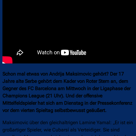
Schon mal etwas von Andrija Maksimovic gehört? Der 17
Jahre alte Serbe gehört dem Kader von Roter Stern an, dem
Gegner des FC Barcelona am Mittwoch in der Ligaphase der
Champions League (21 Uhr). Und der offensive
Mittelfeldspieler hat sich am Dienstag in der Pressekonferenz
vor dem vierten Spieltag selbstbewusst geäußert.
Maksimovic über den gleichaltrigen Lamine Yamal: „Er ist ein
großartiger Spieler, wie Cubarsí als Verteidiger. Sie sind