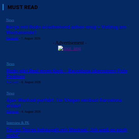
MUST READ
News
Barça mit Rodri anscheinend schon einig – Vollzug am
Wochenende?
Barçawelt
-
7. August 2026
- Advertisement -
News
Rodri gibt Real einen Korb – Barcelona übernimmt Pole
Position
Barçawelt
-
6. August 2026
News
Ajax-Wechsel perfekt: Ter Stegen verlässt Barcelona
erneut
Barçawelt
-
4. August 2026
Interview & PK
Ferran Torres liebäugelt mit Wechsel: „Ich weiß es noch
nicht“