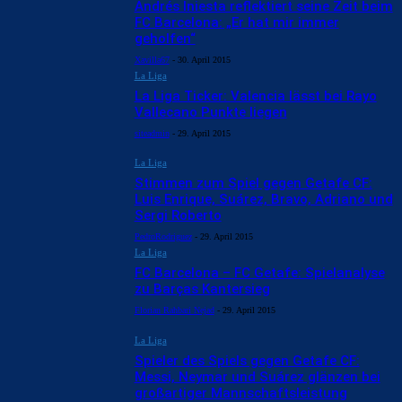
Andrés Iniesta reflektiert seine Zeit beim
FC Barcelona: „Er hat mir immer
geholfen“
Xavilla67
-
30. April 2015
La Liga
La Liga Ticker: Valencia lässt bei Rayo
Vallecano Punkte liegen
siteadmin
-
29. April 2015
La Liga
Stimmen zum Spiel gegen Getafe CF:
Luis Enrique, Suárez, Bravo, Adriano und
Sergi Roberto
PedroRodriguez
-
29. April 2015
La Liga
FC Barcelona – FC Getafe: Spielanalyse
zu Barças Kantersieg
Florian Rahbari Nejad
-
29. April 2015
La Liga
Spieler des Spiels gegen Getafe CF:
Messi, Neymar und Suárez glänzen bei
großartiger Mannschaftsleistung