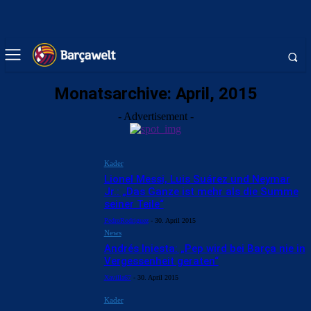
Monatsarchive: April, 2015
- Advertisement -
Kader
Lionel Messi, Luis Suárez und Neymar
Jr.: „Das Ganze ist mehr als die Summe
seiner Teile“
PedroRodriguez
-
30. April 2015
News
Andrés Iniesta: „Pep wird bei Barça nie in
Vergessenheit geraten“
Xavilla67
-
30. April 2015
Kader