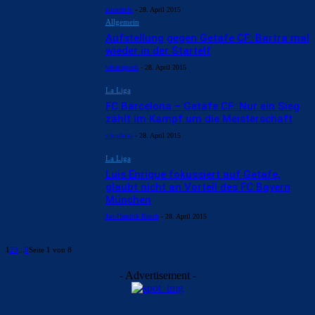
siteadmin
-
28. April 2015
Allgemein
Aufstellung gegen Getafe CF: Bartra mal
wieder in der Startelf
winniepooh
-
28. April 2015
La Liga
FC Barcelona – Getafe CF: Nur ein Sieg
zählt im Kampf um die Meisterschaft
siteadmin
-
28. April 2015
La Liga
Luis Enrique fokussiert auf Getafe,
glaubt nicht an Vorteil des FC Bayern
München
Jan-Hendrik Busch
-
28. April 2015
1
2
3
...
8
Seite 1 von 8
- Advertisement -