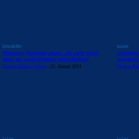
Copa del Rey
La Liga
Stimmen | Koeman sauer: „Es geht nicht,
Stimmen |
dass wir zwei Elfmeter verschießen“
gemacht,
Florian Rahbari Nejad
-
21. Januar 2021
Florian Ra
La Liga
La Liga