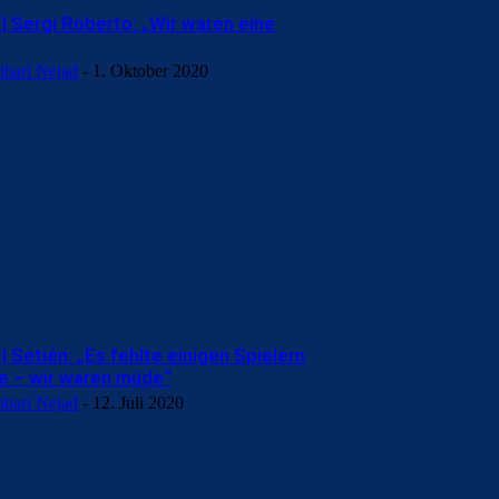
| Sergi Roberto: „Wir waren eine
hbari Nejad
-
1. Oktober 2020
 Setién: „Es fehlte einigen Spielern
he – wir waren müde“
hbari Nejad
-
12. Juli 2020