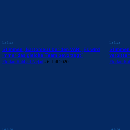
La Liga
La Liga
Stimmen | Bartomeu über den VAR: „Es wird
Stimmen |
immer das gleiche Team bevorzugt“
verbitter
Florian Rahbari Nejad
-
6. Juli 2020
Florian Ra
La Liga
La Liga