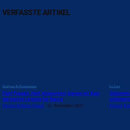
VERFASSTE ARTIKEL
Analysen & Kommentare
La Liga
Fünf Fragen, fünf Antworten: Darum ist Xavi
Stimmen |
die beste Lösung für Barça
schwieri
Florian Rahbari Nejad
-
11. November 2021
Florian Ra