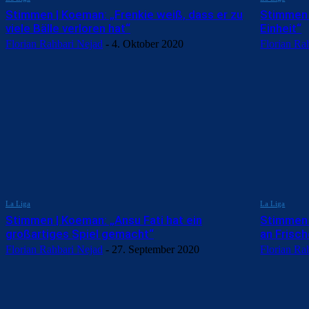
Stimmen | Koeman: „Frenkie weiß, dass er zu
Stimmen 
viele Bälle verloren hat“
Einheit“
Florian Rahbari Nejad
-
4. Oktober 2020
Florian Ra
La Liga
La Liga
Stimmen | Koeman: „Ansu Fati hat ein
Stimmen |
großartiges Spiel gemacht“
an Frisc
Florian Rahbari Nejad
-
27. September 2020
Florian Ra