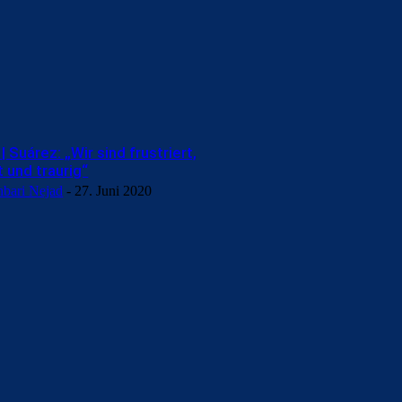
 Suárez: „Wir sind frustriert,
t und traurig“
hbari Nejad
-
27. Juni 2020