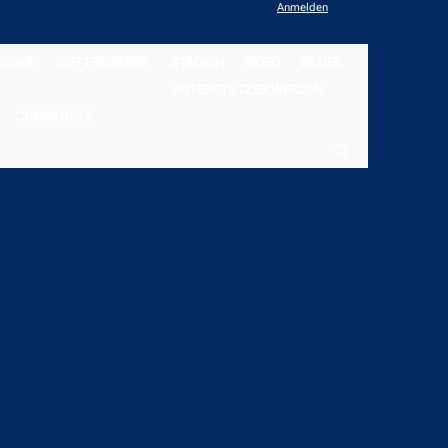
Anmelden
NEWS
WETTBEWERBE
STADION
VIDEO
BILDER
UNTERSTÜTZER WERDEN
COMMUNITY