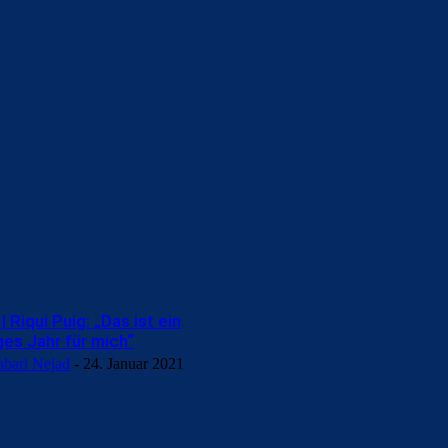
 Riqui Puig: „Das ist ein
ges Jahr für mich“
hbari Nejad
-
24. Januar 2021