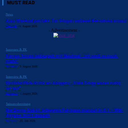
MUST READ
News
Ajax-Wechsel perfekt: Ter Stegen verlässt Barcelona erneut
Barçawelt
-
4. August 2026
- Advertisement -
Interview & PK
Ferran Torres liebäugelt mit Wechsel: „Ich weiß es noch
nicht“
Barçawelt
-
3. August 2026
Interview & PK
Ehrliche Flick-Kritik an Adeyemi: „Viele Dinge waren nicht
so gut“
Barçawelt
-
1. August 2026
Saisonvobereitung
Bei Barça-Debüt: Adeyemis Fehlpass mündet in 0:1 – WM-
Ägypter trifft doppelt
Barçawelt
-
31. Juli 2026