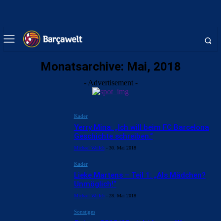
Monatsarchive: Mai, 2018
- Advertisement -
Kader
Yerry Mina: „Ich will beim FC Barcelona
Geschichte schreiben.“
Michael Weilch
-
30. Mai 2018
Kader
Lieke Martens – Teil 1: „Als Mädchen?
Unmöglich!“
Michael Weilch
-
28. Mai 2018
Sonstiges