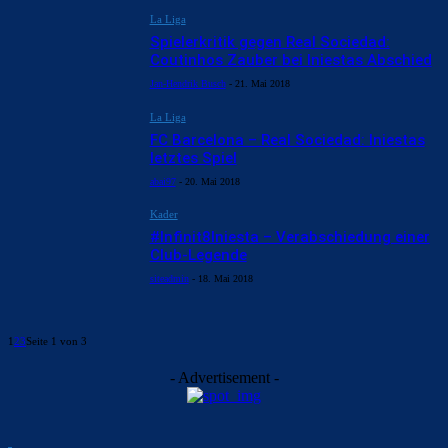
La Liga
Spielerkritik gegen Real Sociedad:
Coutinhos Zauber bei Iniestas Abschied
Jan-Hendrik Busch
-
21. Mai 2018
La Liga
FC Barcelona – Real Sociedad: Iniestas
letztes Spiel
abai97
-
20. Mai 2018
Kader
#Infinit8Iniesta – Verabschiedung einer
Club-Legende
siteadmin
-
18. Mai 2018
1
2
3
Seite 1 von 3
- Advertisement -