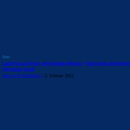
News
Laporta und Font verteidigen Messi – Bartomeu bestreit
Vertrags-Leak
Barçawelt Redaktion
-
2. Februar 2021