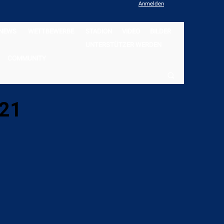
Anmelden
NEWS
WETTBEWERBE
STADION
VIDEO
BILDER
UNTERSTÜTZER WERDEN
COMMUNITY
021