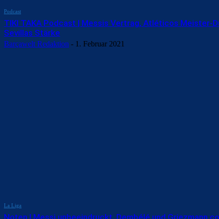
Podcast
TIKI TAKA Podcast | Messis Vertrag, Atléticos Meister-D
Sevillas Stärke
Barçawelt Redaktion
-
1. Februar 2021
La Liga
Noten | Messi unbeeindruckt, Dembélé und Griezmann co