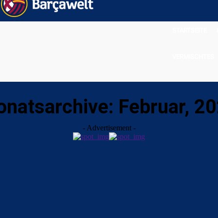
STARTSEITE
VERMISCHTES
natsarchive: Februar, 2
- Advertisement -