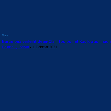
News
Barcelona verleiht Jean-Clair Todibo mit Kaufoption nach
Bastian Quednau
-
1. Februar 2021